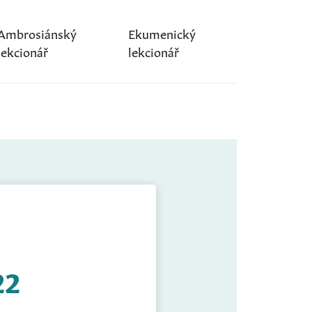
Ambrosiánský
Ekumenický
lekcionář
lekcionář
22