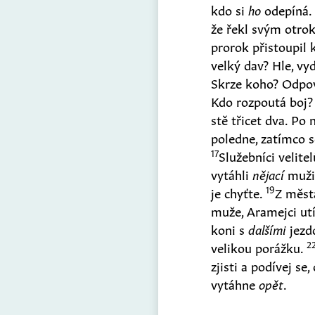
kdo si
ho
odepíná
že řekl svým otro
prorok přistoupil 
velký dav? Hle, vy
Skrze koho? Odpově
Kdo rozpoutá boj?
stě třicet dva. Po 
poledne, zatímco s
17
Služebníci velite
vytáhli
nějací
muži
19
je chyťte.
Z města
muže, Aramejci utí
koni s
dalšími
jezd
2
velikou porážku.
zjisti a podívej se,
vytáhne
opět
.