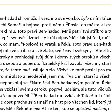
en-hadad shromáždil všechno své vojsko;
bylo
s ním třice
2
blehl Samaří a bojoval proti němu.
Poslal do města k izr
 řekl mu: Toto praví Ben-hadad: Mně patří tvé stříbro a t
4
jlepší synové.
Izraelský král odpověděl: Jak jsi řekl, mů
5
no, co mám.
Poslové se vrátili a řekli: Toto praví Ben-ha
6
j mi své stříbro a své zlato, své ženy i své syny.
Ale zít
troky a prohledají tvůj dům i domy tvých otroků a všec
7
u s sebou a poberou.
Izraelský král zavolal všechny star
te, že tento
muž
usiluje
o
zlo. Vždyť ke mně poslal pro m
8
pro mé zlato a neodepřel jsem mu.
Všichni starší a všech
9
nepodvoluj se.
Nato řekl Ben-hadadovým poslům: Ře
 jsi vzkázal svému otroku poprvé, udělám, ale tuto věc u
10
akto
odpověděli.
Ben-hadad mu vzkázal: Tak
ať
mi učiní
ude dost prachu
ze
Samaří na hrst pro všechen lid, který
j
dpověděl: Řekněte
mu
: Ať se ten, kdo se opásává
mečem
, 