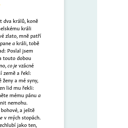
t dva králů, koně
aelskému králi
vé zlato, mně patří
j pane
a
králi, tobě
dad: Poslal jsem
ra touto dobou
hno,
co je
vzácné
ší země a řekl:
é ženy a mé syny,
en lid mu řekli:
kněte mému pánu
a
činit nemohu.
 bohové, a ještě
de
v mých stopách.
nechlubí jako ten,