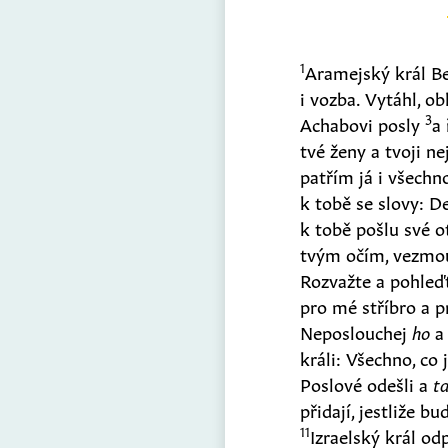
1
Aramejský král B
i vozba. Vytáhl, o
3
Achabovi posly
a
tvé ženy a tvoji ne
patřím já i všech
k tobě se slovy: De
k tobě pošlu své o
tvým očím, vezmo
Rozvažte a pohleď
pro mé stříbro a 
Neposlouchej
ho
a 
králi: Všechno, co
Poslové odešli a
t
přidají, jestliže b
11
Izraelský král o