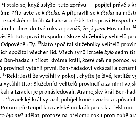
12
.
I stalo se, když uslyšel tuto zprávu — popíjel právě s 
kům: Připravte se
k útoku
. A připravili se
k útoku
na měst
k izraelskému králi Achabovi a řekl: Toto praví Hospodin:
1
dám ho dnes do tvé ruky a poznáš, že já
jsem
Hospodin.
děl: Toto praví Hospodin: Skrze služebníky velitelů prov
15
 Odpověděl: Ty.
Nato spočítal služebníky velitelů provi
nich spočítal všechen lid. Všech synů Izraele
bylo
sedm tis
e Ben-hadad s třiceti dvěma králi,
které měl
na pomoc, ve 
lů provincií vytáhli první. Ben-hadadovi vzkázali a oznámi
18
.
Řekl: Jestliže vytáhli v pokoji, chyťte je živé, jestliže v
 vytáhli tito: Služebníci velitelů provincií a za nimi voj
kali a Izraelci je pronásledovali. Aramejský král Ben-had
21
ci.
Izraelský král vyrazil, pobíjel koně i vozbu a způso
2
Potom přistoupil k izraelskému králi prorok a řekl mu: J
 co
bys měl
udělat, protože na přelomu roku proti tobě ar