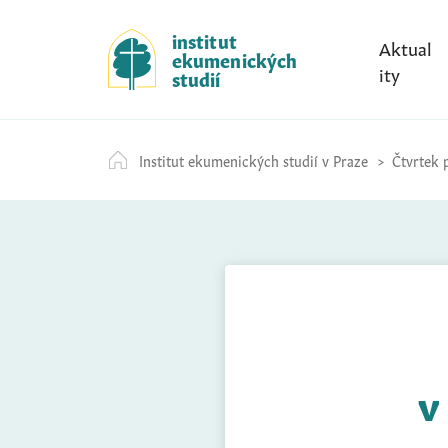
S
k
institut
Aktual
ekumenických
i
ity
studií
p
t
o
Institut ekumenických studií v Praze
Čtvrtek p
c
o
n
t
e
n
t
v