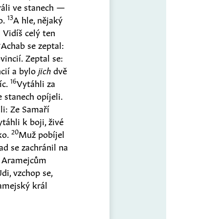
králi ve stanech —
13
o.
A hle, nějaký
 Vidíš celý ten
4
Achab se zeptal:
incií. Zeptal se:
ncií a bylo
jich
dvě
16
íc.
Vytáhli za
stanech opíjeli.
li: Ze Samaří
ytáhli k boji, živé
20
sko.
Muž pobíjel
ad se zachránil na
bil Aramejcům
di, vzchop se,
amejský král