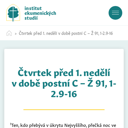
S
institut
k
ekumenických
i
studií
p
t
Čtvrtek před 1. nedělí v době postní C – Ž 91, 1-2.9-16
o
c
o
n
t
Čtvrtek před 1. nedělí
e
n
v době postní C – Ž 91, 1-
t
2.9-16
1
Ten, kdo přebývá v úkrytu Nejvyššího, přečká noc ve