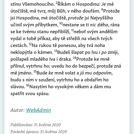
2
stínu Všemohoucího.
Říkám o Hospodinu:
Je
mé
9
útočiště, má tvrz, můj Bůh, v něho doufám.
Protože
jsi Hospodina, mé útočiště,
protože
jsi Nejvyššího
10
učinil svým příbytkem,
nestane se ti
nic
zlého, rána
11
se ke tvému stanu nepřiblíží,
neboť svým andělům
vydal o tobě příkaz, aby tě střežili na všech tvých
12
cestách.
Na rukou tě ponesou, aby tvá noha
13
neklopýtla o kámen.
Budeš šlapat po lvu i
po
zmiji,
14
pošlapeš mladého lva i draka.
Protože ke mně
přilnul, vytrhnu ho; uvedu ho do bezpečí, protože zná
15
mé jméno.
Bude
ke
mně volat a
já
mu odpovím,
budu s ním v soužení, vytrhnu ho a obdařím ho
16
slávou.
Nasytím ho vysokým věkem a dám mu
spatřit svou spásu.
Autor:
WebAdmin
Publikováno:
31. května 2020
Poslední úprava:
31. května 2020