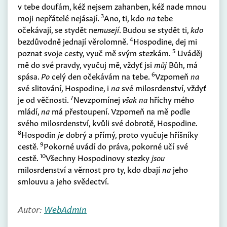
v tebe doufám, kéž nejsem zahanben, kéž nade mnou
3
moji nepřátelé nejásají.
Ano, ti, kdo
na
tebe
očekávají, se stydět ne
musejí
. Budou se stydět ti,
kdo
4
bezdůvodně jednají věrolomně.
Hospodine, dej mi
5
poznat svoje cesty, vyuč mě svým stezkám.
Uváděj
mě do své pravdy, vyučuj mě, vždyť jsi
můj
Bůh, má
6
spása.
Po
celý den očekávám na tebe.
Vzpomeň
na
své slitování, Hospodine, i
na
své milosrdenství, vždyť
7
je od věčnosti.
Nevzpomínej
však na
hříchy mého
mládí,
na
má přestoupení. Vzpomeň na mě podle
svého milosrdenství, kvůli své dobrotě, Hospodine.
8
Hospodin
je
dobrý a přímý, proto vyučuje hříšníky
9
cestě.
Pokorné uvádí do práva, pokorné učí své
10
cestě.
Všechny Hospodinovy stezky
jsou
milosrdenství a věrnost pro ty, kdo dbají
na
jeho
smlouvu a jeho svědectví.
Autor:
WebAdmin