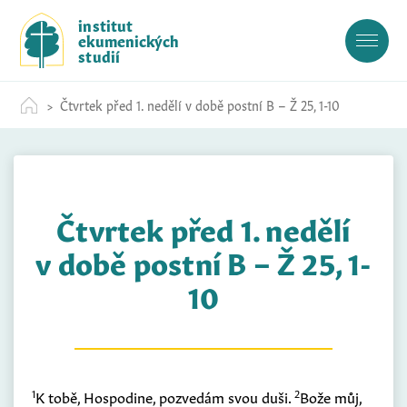
S
institut
k
ekumenických
i
studií
p
t
Čtvrtek před 1. nedělí v době postní B – Ž 25, 1-10
o
c
o
n
t
Čtvrtek před 1. nedělí
e
n
v době postní B – Ž 25, 1-
t
10
1
2
K tobě, Hospodine, pozvedám svou duši.
Bože můj,