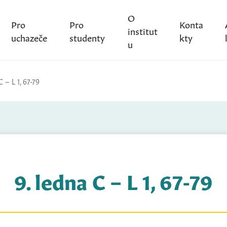
O
Pro
Pro
Konta
institut
uchazeče
studenty
kty
u
C – L 1, 67-79
9. ledna C – L 1, 67-79