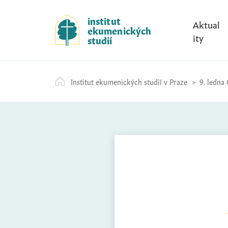
S
k
institut
Aktual
ekumenických
i
ity
studií
p
t
o
Institut ekumenických studií v Praze
9. ledna 
c
o
n
t
e
n
t