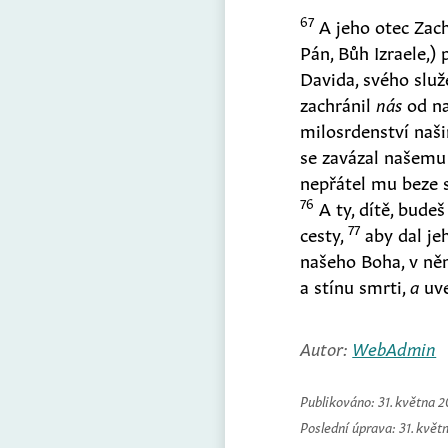
67
A jeho otec Zac
Pán, Bůh Izraele,
)
p
Davida, svého slu
zachránil
nás
od na
milosrdenství naš
se zavázal našemu
nepřátel mu beze s
76
A ty, dítě, bude
77
cesty,
aby dal jeh
našeho Boha, v něm
a stínu smrti,
a
uve
Autor:
WebAdmin
Publikováno:
31. května 
Poslední úprava:
31. květ