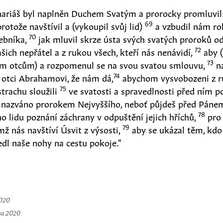
hariáš byl naplněn Duchem Svatým a prorocky promluvil
69
rotože navštívil a
(
vykoupil svůj lid
)
a vzbudil nám ro
70
žebníka,
jak mluvil skrze ústa svých svatých proroků o
72
šich nepřátel a z rukou všech, kteří nás nenávidí,
aby
(
73
im otcům
)
a rozpomenul se na svou svatou smlouvu,
na
74
 otci Abrahamovi, že nám dá,
abychom vysvobozeni z 
75
trachu sloužili
ve svatosti a spravedlnosti před ním p
š nazváno prorokem Nejvyššího, neboť půjdeš před Pánem
78
o lidu poznání záchrany v odpuštění jejich hříchů,
pro 
79
ž nás navštíví Úsvit z výsosti,
aby se ukázal těm, kdo
dl naše nohy na cestu pokoje.“
2020
na 2020