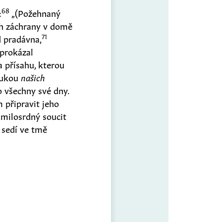
68
:
„
(
Požehnaný
h záchrany v domě
71
d pradávna,
prokázal
 přísahu, kterou
rukou
našich
o všechny své dny.
 připravit jeho
milosrdný soucit
 sedí ve tmě