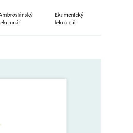
Ambrosiánský
Ekumenický
lekcionář
lekcionář