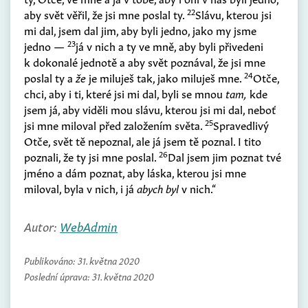
22
aby svět věřil, že jsi mne poslal ty.
Slávu, kterou jsi
mi dal, jsem dal jim, aby byli jedno, jako my jsme
23
jedno —
já v nich a ty ve mně, aby byli přivedeni
k dokonalé jednotě a aby svět poznával, že jsi mne
24
poslal ty a
že
je miluješ tak, jako miluješ mne.
Otče,
chci, aby i ti, které jsi mi dal, byli se mnou
tam,
kde
jsem já, aby viděli mou slávu, kterou jsi mi dal, neboť
25
jsi mne miloval před založením světa.
Spravedlivý
Otče, svět tě nepoznal, ale já jsem tě poznal. I tito
26
poznali, že ty jsi mne poslal.
Dal jsem jim poznat tvé
jméno a dám poznat, aby láska, kterou jsi mne
miloval, byla v nich, i já
abych byl
v nich.“
Autor:
WebAdmin
Publikováno:
31. května 2020
Poslední úprava:
31. května 2020