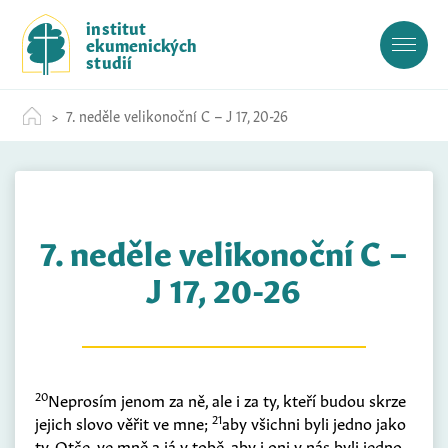
S
institut
k
ekumenických
i
studií
p
t
7. neděle velikonoční C – J 17, 20-26
o
c
o
n
t
7. neděle velikonoční C –
e
n
J 17, 20-26
t
20
Neprosím jenom za ně, ale i za ty, kteří budou skrze
21
jejich slovo věřit ve mne;
aby všichni byli jedno jako
ty, Otče, ve mně a já v tobě, aby i oni v nás byli jedno,