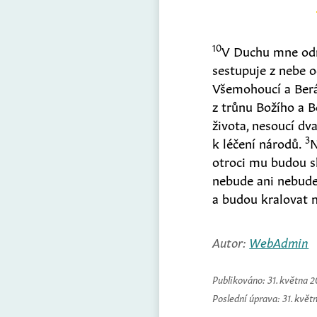
10
V Duchu mne odne
sestupuje z nebe 
Všemohoucí a Ber
z trůnu Božího a 
života, nesoucí dv
3
k léčení národů.
N
otroci mu budou s
nebude ani nebude
a budou kralovat 
Autor:
WebAdmin
Publikováno:
31. května 
Poslední úprava:
31. květ