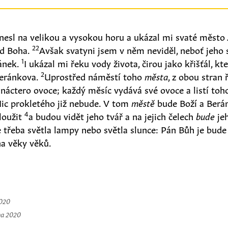
sl na velikou a vysokou horu a ukázal mi svaté město 
22
od Boha.
Avšak svatyni jsem v něm neviděl, neboť jeho 
1
ánek.
I ukázal mi řeku vody života, čirou jako křišťál, kt
2
Beránkova.
Uprostřed náměstí toho
města
, z obou stran
anáctero ovoce; každý měsíc vydává své ovoce a listí to
ic prokletého již nebude. V tom
městě
bude Boží a Berán
4
loužit
a budou vidět jeho tvář a na jejich čelech
bude
je
 třeba světla lampy nebo světla slunce: Pán Bůh je bude
na věky věků.
2020
na 2020