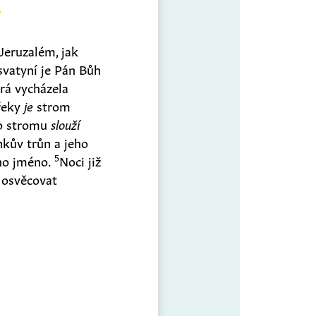
Jeruzalém, jak
svatyní je Pán Bůh
erá vycházela
 řeky
je
strom
ho stromu
slouží
kův trůn a jeho
5
ho jméno.
Noci již
 osvěcovat