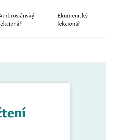
Ambrosiánský
Ekumenický
lekcionář
lekcionář
čtení