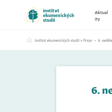
S
k
institut
Aktual
ekumenických
i
ity
studií
p
t
o
Institut ekumenických studií v Praze
6. neděle
c
o
n
t
e
n
t
6. n