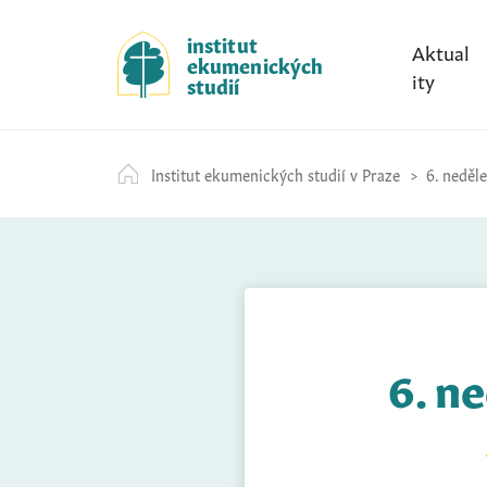
S
k
institut
Aktual
ekumenických
i
ity
studií
p
t
o
Institut ekumenických studií v Praze
6. neděle
c
o
n
t
e
n
t
6. ne