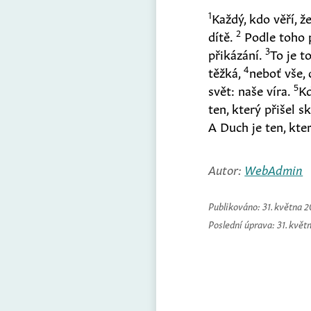
1
Každý, kdo věří, ž
2
dítě.
Podle toho 
3
přikázání.
To je t
4
těžká,
neboť vše, 
5
svět: naše víra.
Kd
ten, který přišel s
A Duch je ten, kte
Autor:
WebAdmin
Publikováno:
31. května 
Poslední úprava:
31. květ