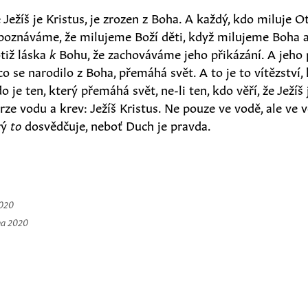
e Ježíš je Kristus, je zrozen z Boha. A každý, kdo miluje Ot
poznáváme, že milujeme Boží děti, když milujeme Boha a
otiž láska
k
Bohu, že zachováváme jeho přikázání. A jeho 
co se narodilo z Boha, přemáhá svět. A to je to vítězství
o je ten, který přemáhá svět, ne-li ten, kdo věří, že Ježíš
krze vodu a krev: Ježíš Kristus. Ne pouze ve vodě, ale ve v
rý
to
dosvědčuje, neboť Duch je pravda.
2020
na 2020