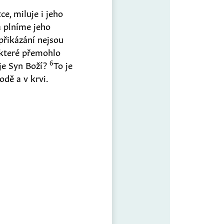
ce, miluje i jeho
 plníme jeho
přikázání nejsou
, které přemohlo
6
 je Syn Boží?
To je
odě a v krvi.