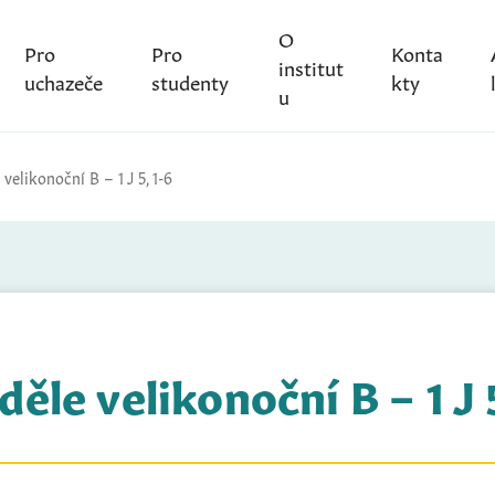
O
Pro
Pro
Konta
institut
uchazeče
studenty
kty
u
 velikonoční B – 1 J 5, 1-6
děle velikonoční B – 1 J 