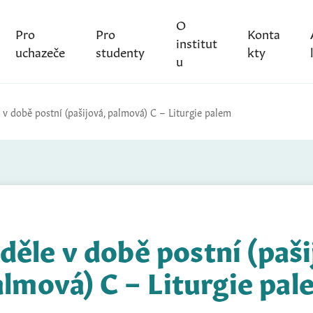
O
Pro
Pro
Konta
institut
uchazeče
studenty
kty
u
 v době postní (pašijová, palmová) C – Liturgie palem
eděle v době postní (paši
lmová) C – Liturgie pal