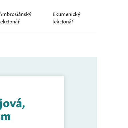
Ambrosiánský
Ekumenický
lekcionář
lekcionář
jová,
em