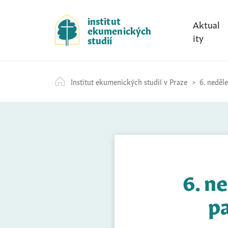
S
k
institut
Aktual
ekumenických
i
ity
studií
p
t
o
Institut ekumenických studií v Praze
6. neděle
c
o
n
t
e
n
t
6. n
pa