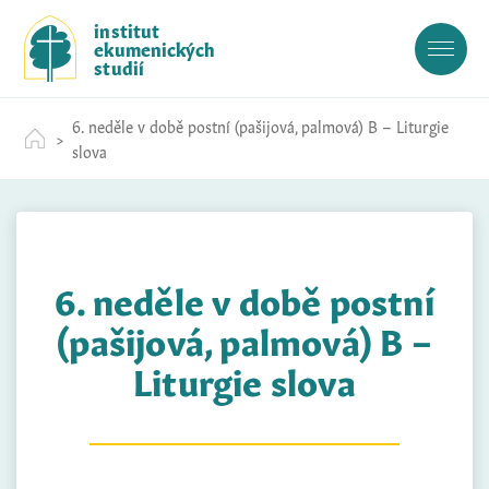
S
institut
k
ekumenických
i
studií
p
t
6. neděle v době postní (pašijová, palmová) B – Liturgie
o
slova
c
o
n
t
e
6. neděle v době postní
n
t
(pašijová, palmová) B –
Liturgie slova