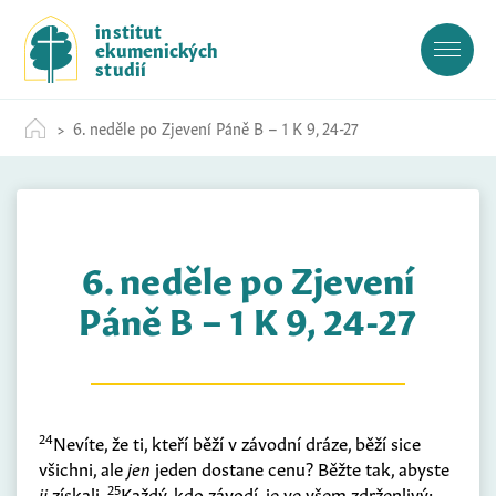
S
institut
k
ekumenických
i
studií
p
t
6. neděle po Zjevení Páně B – 1 K 9, 24-27
o
c
o
n
t
6. neděle po Zjevení
e
n
Páně B – 1 K 9, 24-27
t
24
Nevíte, že ti, kteří běží v závodní dráze, běží sice
všichni, ale
jen
jeden dostane cenu? Běžte tak, abyste
25
ji
získali.
Každý, kdo závodí, je ve všem zdrženlivý;