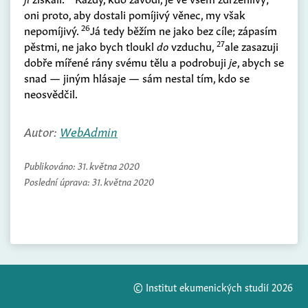
oni proto, aby dostali pomíjivý věnec, my však
26
nepomíjivý.
Já tedy běžím ne jako bez cíle; zápasím
27
pěstmi, ne jako bych tloukl
do
vzduchu,
ale zasazuji
dobře mířené rány svému tělu a podrobuji
je
, abych se
snad — jiným hlásaje — sám nestal tím, kdo se
neosvědčil.
Autor:
WebAdmin
Publikováno:
31. května 2020
Poslední úprava:
31. května 2020
© Institut ekumenických studií 2026