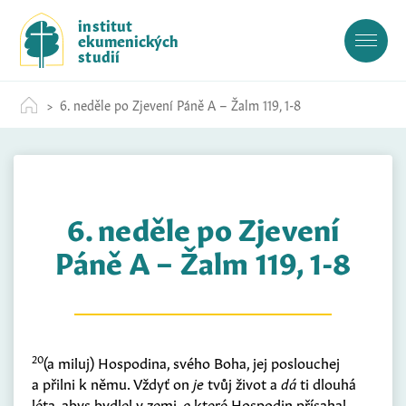
S
institut
k
ekumenických
i
studií
p
t
6. neděle po Zjevení Páně A – Žalm 119, 1-8
o
c
o
n
t
6. neděle po Zjevení
e
n
Páně A – Žalm 119, 1-8
t
20
(
a miluj
)
Hospodina, svého Boha, jej poslouchej
a přilni k němu. Vždyť on
je
tvůj život a
dá
ti dlouhá
léta, abys bydlel v zemi,
o
které Hospodin přísahal