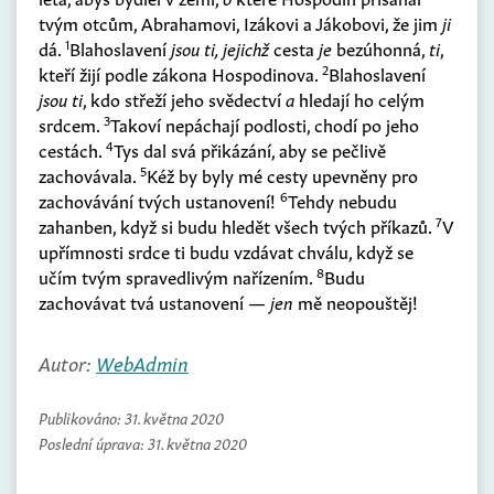
tvým otcům, Abrahamovi, Izákovi a Jákobovi, že jim
ji
1
dá.
Blahoslavení
jsou ti, jejichž
cesta
je
bezúhonná,
ti
,
2
kteří žijí podle zákona Hospodinova.
Blahoslavení
jsou ti
, kdo střeží jeho svědectví
a
hledají ho celým
3
srdcem.
Takoví nepáchají podlosti, chodí po jeho
4
cestách.
Tys dal svá přikázání, aby se pečlivě
5
zachovávala.
Kéž by byly mé cesty upevněny pro
6
zachovávání tvých ustanovení!
Tehdy nebudu
7
zahanben, když si budu hledět všech tvých příkazů.
V
upřímnosti srdce ti budu vzdávat chválu, když se
8
učím tvým spravedlivým nařízením.
Budu
zachovávat tvá ustanovení —
jen
mě neopouštěj!
Autor:
WebAdmin
Publikováno:
31. května 2020
Poslední úprava:
31. května 2020