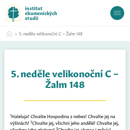
S
institut
k
ekumenických
i
studií
p
t
5. neděle velikonoční C – Žalm 148
o
c
o
n
t
5. neděle velikonoční C –
e
n
Žalm 148
t
1
Haleluja! Chvalte Hospodina z nebes! Chvalte jej na
2
výšinách!
Chvalte jej, všichni jeho andělé! Chvalte jej,
3
všechny jeho zástupy!
Chvalte jej, slunce i měsíc!