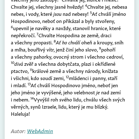
4
Chvalte jej, všechny jasné hvězdy!
Chvalte jej, nebesa
5
nebes, i vody, které
jsou
nad nebesy!
Ať chválí jméno
Hospodinovo, neboť on přikázal a byly stvořeny,
6
upevnil je navěky a navždy, stanovil hranice, které
7
nepřekročí.
Chvalte Hospodina ze země, draci
8
a všechny propasti.
Ať ho chválí
oheň a kroupy, sníh
9
a mlha, bouřlivý vítr, jenž činí jeho slovo,
pohoří
a všechny pahorky, ovocný strom i všechno cedroví,
10
divá
zvěř a všechna dobytčata, plazi i okřídlené
11
ptactvo,
králové země a všechny národy, knížata
12
i všichni, kdo soudí zemi,
mládenci i panny, staří
13
i mladí.
Ať chválí Hospodinovo jméno, neboť jen
jeho jméno je vyvýšené, jeho velebnost
je
nad zemí
14
i nebem.
Vyvýšil roh svého lidu, chválu všech svých
věrných, synů Izraele, lidu, který je mu blízký.
Haleluja!
Autor:
WebAdmin