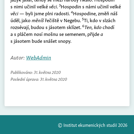
3
s nimi učinil velké
věci
.
Hospodin s námi učinil velké
4
věci
— byli jsme plni radosti.
Hospodine, změň náš
5
úděl, jako
měníš
řečiště v Negebu.
Ti, kdo v slzách
6
rozsévají, budou s jásotem sklízet.
Ten, kdo
chodí
a s pláčem nosí mošnu se semenem, přijde
a
s jásotem bude snášet snopy.
Autor:
WebAdmin
Publikováno:
31. května 2020
Poslední úprava:
31. května 2020
© Institut ekumenických studií 2026