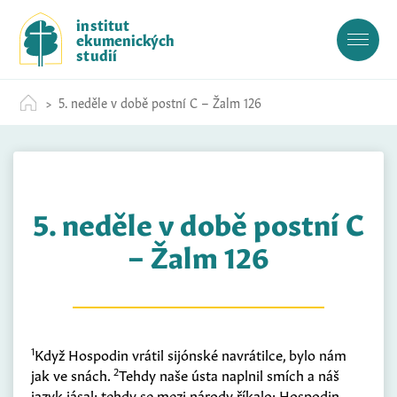
S
institut
k
ekumenických
i
studií
p
t
5. neděle v době postní C – Žalm 126
o
c
o
n
t
5. neděle v době postní C
e
n
– Žalm 126
t
1
Když Hospodin vrátil sijónské navrátilce, bylo nám
2
jak ve snách.
Tehdy naše ústa naplnil smích a náš
jazyk jásal; tehdy se mezi národy říkalo: Hospodin