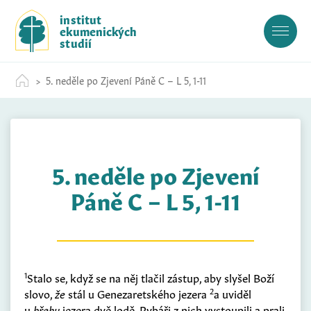
S
institut
k
ekumenických
i
studií
p
t
5. neděle po Zjevení Páně C – L 5, 1-11
o
c
o
n
t
5. neděle po Zjevení
e
n
Páně C – L 5, 1-11
t
1
Stalo se, když se na něj tlačil zástup, aby slyšel Boží
2
slovo,
že
stál u Genezaretského jezera
a uviděl
u
břehu
jezera dvě lodě. Rybáři z nich vystoupili a prali