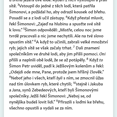
3
sítě.
Vstoupil do jedné z těch lodí, která patřila
Šimonovi, a požádal ho, aby odrazil kousek od břehu.
4
Posadil se a z lodi učil zástupy.
Když přestal mluvit,
řekl Šimonovi: „Zajeď na hlubinu a spusťte své sítě
5
k lovu.“
Šimon odpověděl: „Mistře, celou noc jsme
tvrdě pracovali a nic jsme nechytili. Ale na tvé slovo
6
spustím sítě.“
A když to učinili, zabrali velké množství
7
ryb; jejich sítě se však začaly trhat.
Dali znamení
společníkům ve druhé lodi, aby jim přišli pomoci.
Oni
8
přišli a naplnili obě lodě, že se až potápěly.
Když
to
Šimon Petr uviděl, padl k Ježíšovým kolenům a řekl:
„Odejdi ode mne, Pane, protože jsem hříšný člověk.“
9
Neboť jeho i všech, kteří
byli
s ním, se zmocnil úžas
10
nad tím úlovkem ryb, které chytili;
stejně i Jakuba
a Jana, synů Zebedeových, kteří byli Šimonovými
společníky. Ježíš řekl Šimonovi: „Neboj se, od
11
nynějška budeš lovit lidi.“
Přirazili s loďmi ke břehu,
všechno opustili a vydali se za ním.