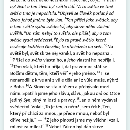
5
byl život a ten život byl světlo lidí.
A to světlo ve tmě
6
svítí a tma je nepohltila.
Objevil se člověk poslaný od
7
Boha, jehož jméno bylo Jan.
Ten přišel jako svědek, aby
o tom světle vydal svědectví, aby skrze něho všichni
8
uvěřili.
On
sám
nebyl to světlo, ale
přišel
, aby o tom
9
světle vydal svědectví.
Bylo tu pravé světlo, které
10
osvěcuje každého člověka, to přicházelo na svět.
Na
světě byl, svět skrze něj vznikl, a svět ho nepoznal.
11
Přišel do
svého
vlastního, a
jeho
vlastní ho nepřijali.
12
Těm však, kteří ho přijali, dal pravomoc stát se
13
Božími dětmi, těm, kteří věří v jeho jméno.
Ti se
nenarodili z krve ani z vůle těla ani z vůle muže, nýbrž
14
z Boha.
A Slovo se stalo tělem a přebývalo mezi
námi. Spatřili jsme jeho slávu, slávu, jakou
má
od Otce
15
jediný
Syn
, plný milosti a pravdy.
Jan o něm vydával
svědectví. Volal: „To je
ten
, o němž jsem řekl: ‚Ten,
který přichází za mnou, je přede mnou, neboť byl
16
dříve než já.‘“ —
Z jeho plnosti jsme my všichni vzali,
17
milost za milostí.
Neboť Zákon byl dán skrze