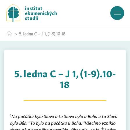
S
institut
k
ekumenických
i
studií
p
t
5. ledna C – J 1, (1-9).10-18
o
c
o
n
t
5. ledna C – J 1, (1-9).10-
e
n
18
t
1
Na počátku bylo Slovo a to Slovo bylo u Boha a to Slovo
2
3
bylo Bůh.
To bylo na počátku u Boha.
Všechno vzniklo
4
skrze ně a bez něho nevzniklo vůbec nic , co je.
V něm