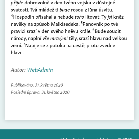
přijde
dobrovolně v den tvého vojska v důstojné
svatosti. Tvá mládež ti
bude
rosou z lůna úsvitu.
4
Hospodin přísahal a nebude
toho
litovat: Ty
jsi
kněz
5
navěky na způsob Malkísedeka.
Panovník po tvé
6
pravici srazí v den svého hněvu krále.
Bude soudit
národy, naplní
vše mrtvými
těly, srazí hlavu nad velkou
7
zemí.
Napije se z potoka na cestě, proto zvedne
hlavu.
Autor:
WebAdmin
Publikováno:
31. května 2020
Poslední úprava:
31. května 2020