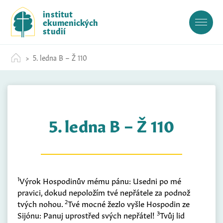
S
institut
k
ekumenických
i
studií
p
t
5. ledna B – Ž 110
o
c
o
n
t
5. ledna B – Ž 110
e
n
t
1
Výrok Hospodinův mému pánu: Usedni po mé
pravici, dokud nepoložím tvé nepřátele za podnož
2
tvých nohou.
Tvé mocné žezlo vyšle Hospodin ze
3
Sijónu: Panuj uprostřed svých nepřátel!
Tvůj lid