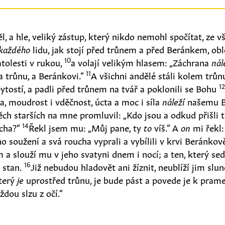
, a hle, veliký zástup, který nikdo nemohl spočítat, ze v
 každého
lidu, jak stojí před trůnem a před Beránkem, obl
10
tolesti v rukou,
a volají velikým hlasem: „Záchrana
nál
11
a trůnu, a Beránkovi.“
A všichni andělé stáli kolem trůn
1
 bytostí, a padli před trůnem na tvář a poklonili se Bohu
a, moudrost i vděčnost, úcta a moc i síla
náleží
našemu B
ěch starších na mne promluvil: „Kdo jsou a odkud přišli ti
14
ucha?“
Řekl jsem mu: „Můj pane, ty
to
víš.“ A
on
mi řekl: 
ho soužení a svá roucha vyprali a vybílili v krvi Beránkov
a slouží mu v jeho svatyni dnem i nocí; a ten, který sed
16
 stan.
Již nebudou hladovět ani žíznit, neublíží jim slunc
který
je
uprostřed trůnu, je bude pást a povede je k pram
ždou slzu z očí.“