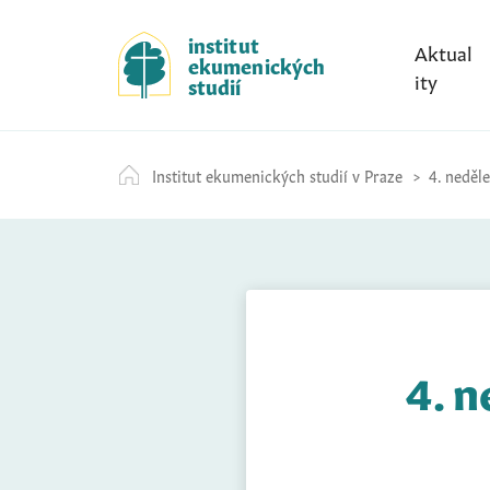
S
k
institut
Aktual
ekumenických
i
ity
studií
p
t
o
Institut ekumenických studií v Praze
4. neděle
c
o
n
t
e
n
t
4. n