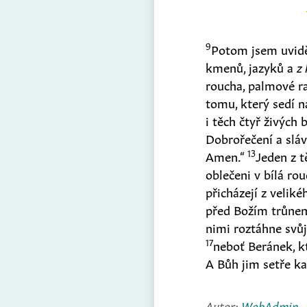
9
Potom jsem uviděl
kmenů, jazyků a
z
roucha, palmové ra
tomu, který sedí n
i těch čtyř živých
Dobrořečení a sláv
13
Amen.“
Jeden z t
oblečeni v bílá ro
přicházejí z veliké
před Božím trůnem 
nimi roztáhne svůj
17
neboť Beránek, 
A Bůh jim setře ka
Autor:
WebAdmin