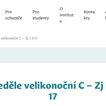
O
Pro
Pro
Konta
institut
uchazeče
studenty
kty
u
 velikonoční C – Zj 7, 9-17
eděle velikonoční C – Zj 
17