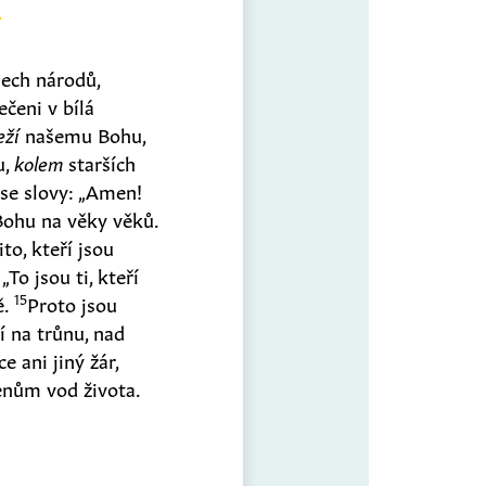
šech národů,
ečeni v bílá
eží
našemu Bohu,
u,
kolem
starších
2
se slovy: „Amen!
ohu na věky věků.
to, kteří jsou
„To jsou ti, kteří
15
ě.
Proto jsou
í na trůnu, nad
e ani jiný žár,
enům vod života.