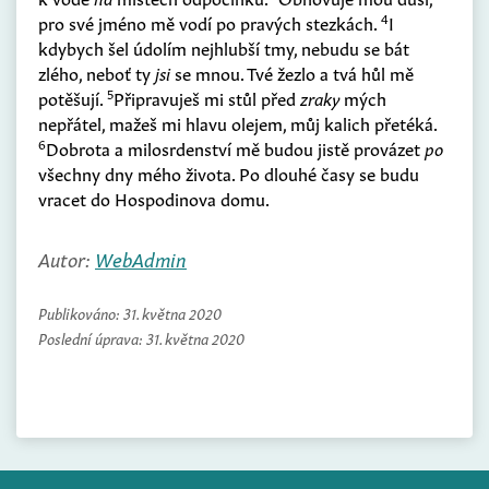
4
pro své jméno mě vodí po pravých stezkách.
I
kdybych šel údolím nejhlubší tmy, nebudu se bát
zlého, neboť ty
jsi
se mnou. Tvé žezlo a tvá hůl mě
5
potěšují.
Připravuješ mi stůl před
zraky
mých
nepřátel, mažeš mi hlavu olejem, můj kalich přetéká.
6
Dobrota a milosrdenství mě budou jistě provázet
po
všechny dny mého života. Po dlouhé časy se budu
vracet do Hospodinova domu.
Autor:
WebAdmin
Publikováno:
31. května 2020
Poslední úprava:
31. května 2020