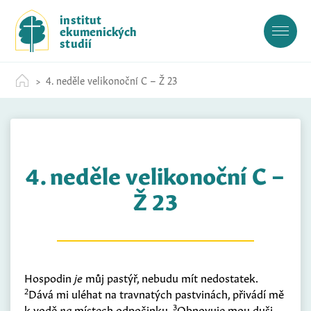
S
institut
k
ekumenických
i
studií
p
t
4. neděle velikonoční C – Ž 23
o
c
o
n
t
4. neděle velikonoční C –
e
n
Ž 23
t
Hospodin
je
můj pastýř, nebudu mít nedostatek.
2
Dává mi uléhat na travnatých pastvinách, přivádí mě
3
k vodě
na
místech odpočinku.
Obnovuje mou duši,