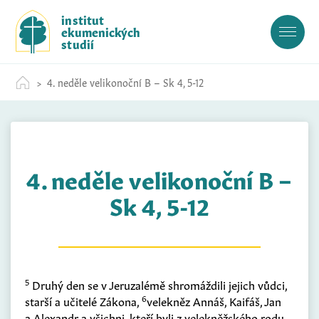
S
institut
k
ekumenických
i
studií
p
t
4. neděle velikonoční B – Sk 4, 5-12
o
c
o
n
t
4. neděle velikonoční B –
e
n
Sk 4, 5-12
t
5
Druhý den se v Jeruzalémě shromáždili jejich vůdci,
6
starší a učitelé Zákona,
velekněz Annáš, Kaifáš, Jan
a Alexandr a všichni, kteří byli z velekněžského rodu,