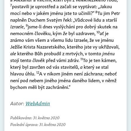
7
postavili je uprostřed a začali se vyptávat: „Jakou
8
mocí nebo v jakém jménu jste to učinili?“
Tu jim Petr
naplněn Duchem Svatým řekl: „Vůdcové lidu a starší
9
Izraele
,
jsme-li dnes vyslýcháni pro dobrý skutek na
10
nemocném člověku, kým
že
byl uzdraven,
ať je
známo vám všem a všemu lidu Izraele, že ve jménu
Ježíše Krista Nazaretského, kterého jste vy ukřižovali,
ale
kterého Bůh probudil z mrtvých, v tomto
jménu
11
stojí tento
člověk
před vámi zdráv.
To je ten kámen,
který byl zavržen od vás stavitelů,
a
který se stal
12
hlavou úhlu.
A v nikom jiném není záchrana; neboť
není pod nebem jiného jména daného lidem, v němž
bychom měli být zachráněni.“
Autor:
WebAdmin
Publikováno:
31. května 2020
Poslední úprava:
31. května 2020