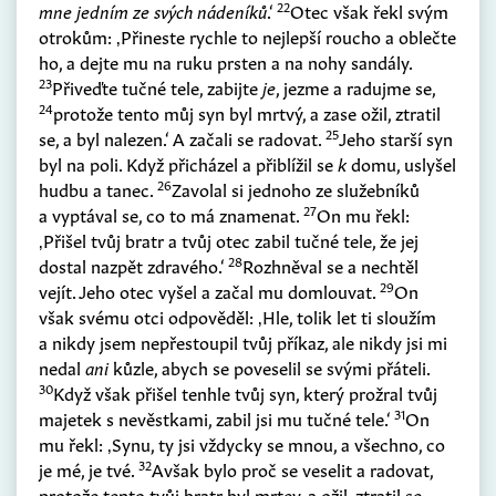
22
mne jedním ze svých nádeníků
.‘
Otec však řekl svým
otrokům: ‚Přineste rychle to nejlepší roucho a oblečte
ho, a dejte mu na ruku prsten a na nohy sandály.
23
Přiveďte tučné tele, zabijte
je
, jezme a radujme se,
24
protože tento můj syn byl mrtvý, a zase ožil, ztratil
25
se, a byl nalezen.‘ A začali se radovat.
Jeho starší syn
byl na poli. Když přicházel a přiblížil se
k
domu, uslyšel
26
hudbu a tanec.
Zavolal si jednoho ze služebníků
27
a vyptával se, co to má znamenat.
On mu řekl:
‚Přišel tvůj bratr a tvůj otec zabil tučné tele, že jej
28
dostal nazpět zdravého.‘
Rozhněval se a nechtěl
29
vejít. Jeho otec vyšel a začal mu domlouvat.
On
však svému otci odpověděl: ‚Hle, tolik let ti sloužím
a nikdy jsem nepřestoupil tvůj příkaz, ale nikdy jsi mi
nedal
ani
kůzle, abych se poveselil se svými přáteli.
30
Když však přišel tenhle tvůj syn, který prožral tvůj
31
majetek s nevěstkami, zabil jsi mu tučné tele.‘
On
mu řekl: ‚Synu, ty jsi vždycky se mnou, a všechno, co
32
je mé, je tvé.
Avšak bylo proč se veselit a radovat,
protože tento tvůj bratr byl mrtev, a ožil, ztratil se,