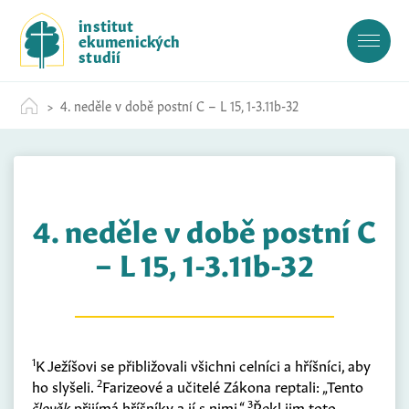
S
institut
k
ekumenických
i
studií
p
t
4. neděle v době postní C – L 15, 1-3.11b-32
o
c
o
n
t
4. neděle v době postní C
e
n
– L 15, 1-3.11b-32
t
1
K Ježíšovi se přibližovali všichni celníci a hříšníci, aby
2
ho slyšeli.
Farizeové a učitelé Zákona reptali: „Tento
3
člověk
přijímá hříšníky a jí s nimi.“
Řekl jim toto