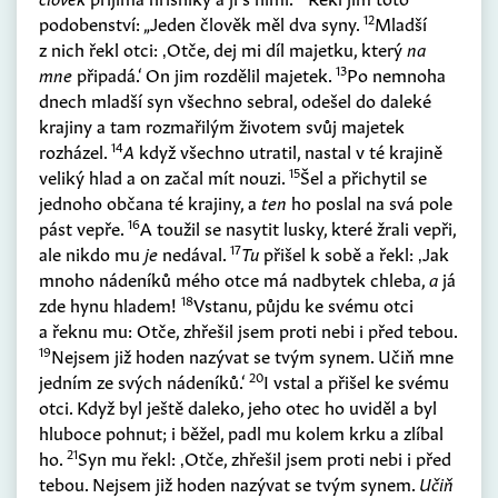
12
podobenství: „Jeden člověk měl dva syny.
Mladší
z nich řekl otci: ‚Otče, dej mi díl majetku, který
na
13
mne
připadá.‘ On jim rozdělil majetek.
Po nemnoha
dnech mladší syn všechno sebral, odešel do daleké
krajiny a tam rozmařilým životem svůj majetek
14
rozházel.
A
když všechno utratil, nastal v té krajině
15
veliký hlad a on začal mít nouzi.
Šel a přichytil se
jednoho občana té krajiny, a
ten
ho poslal na svá pole
16
pást vepře.
A toužil se nasytit lusky, které žrali vepři,
17
ale nikdo mu
je
nedával.
Tu
přišel k sobě a řekl: ‚Jak
mnoho nádeníků mého otce má nadbytek chleba,
a
já
18
zde hynu hladem!
Vstanu, půjdu ke svému otci
a řeknu mu: Otče, zhřešil jsem proti nebi i před tebou.
19
Nejsem již hoden nazývat se tvým synem. Učiň mne
20
jedním ze svých nádeníků.‘
I vstal a přišel ke svému
otci. Když byl ještě daleko, jeho otec ho uviděl a byl
hluboce pohnut; i běžel, padl mu kolem krku a zlíbal
21
ho.
Syn mu řekl: ‚Otče, zhřešil jsem proti nebi i před
tebou. Nejsem již hoden nazývat se tvým synem.
Učiň