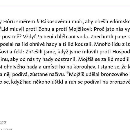
ory Hóru směrem
k
Rákosovému moři, aby obešli edómskou
5
Lid mluvil proti Bohu a proti Mojžíšovi: Proč jste nás vy
 pustině? Vždyť
tu
není chléb ani voda. Znechutili jsme 
oslal na lid ohnivé hady a ti lid kousali. Mnoho lidu z I
šovi a řekl: Zhřešili jsme, když jsme mluvili proti Hospod
nu, aby od nás ty hady odstranil. Mojžíš se za lid modli
si ohnivého hada a umísti ho na korouhev. I stane se,
že
k
9
a něj podívá, zůstane naživu.
Mojžíš udělal bronzového 
lo se, když had někoho uštkl a
ten
se podíval na bronzové
2020
na 2020