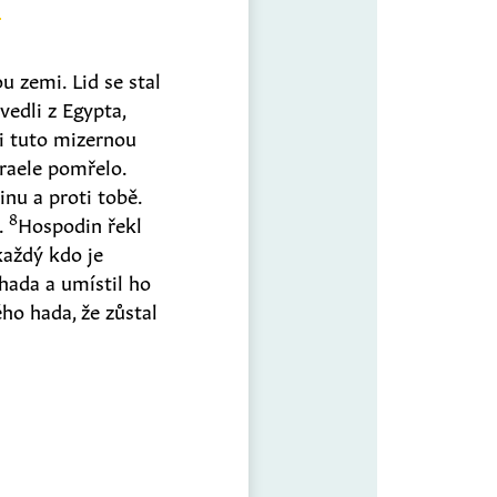
 zemi. Lid se stal
vedli z Egypta,
si tuto mizernou
zraele pomřelo.
inu a proti tobě.
8
l.
Hospodin řekl
aždý kdo je
hada a umístil ho
ho hada, že zůstal