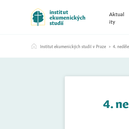
S
k
institut
Aktual
ekumenických
i
ity
studií
p
t
o
Institut ekumenických studií v Praze
4. neděle
c
o
n
t
e
n
t
4. n