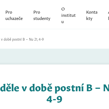
O
Pro
Pro
Konta
institut
uchazeče
studenty
kty
u
 v době postní B – Nu 21, 4-9
eděle v době postní B – N
4-9