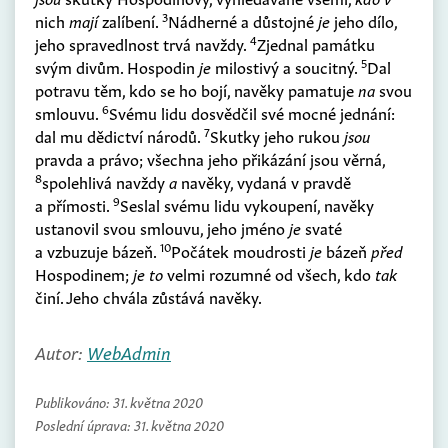
3
nich
mají
zalíbení.
Nádherné a důstojné
je
jeho dílo,
4
jeho spravedlnost trvá navždy.
Zjednal památku
5
svým divům. Hospodin
je
milostivý a soucitný.
Dal
potravu těm, kdo se ho bojí, navěky pamatuje
na
svou
6
smlouvu.
Svému lidu dosvědčil své mocné jednání:
7
dal mu dědictví národů.
Skutky jeho rukou
jsou
pravda a právo; všechna jeho přikázání jsou věrná,
8
spolehlivá navždy
a
navěky, vydaná v pravdě
9
a přímosti.
Seslal svému lidu vykoupení, navěky
ustanovil svou smlouvu, jeho jméno
je
svaté
10
a vzbuzuje bázeň.
Počátek moudrosti
je
bázeň
před
Hospodinem;
je to
velmi rozumné od všech, kdo
tak
činí. Jeho chvála zůstává navěky.
Autor:
WebAdmin
Publikováno:
31. května 2020
Poslední úprava:
31. května 2020