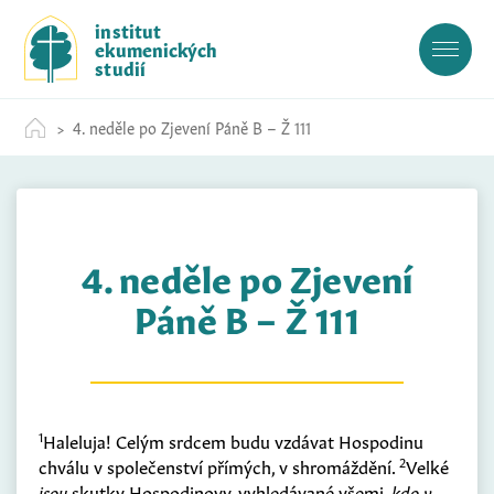
S
institut
k
ekumenických
i
studií
p
t
4. neděle po Zjevení Páně B – Ž 111
o
c
o
n
t
4. neděle po Zjevení
e
n
Páně B – Ž 111
t
1
Haleluja! Celým srdcem budu vzdávat Hospodinu
2
chválu v společenství přímých, v shromáždění.
Velké
jsou
skutky Hospodinovy, vyhledávané všemi,
kdo v