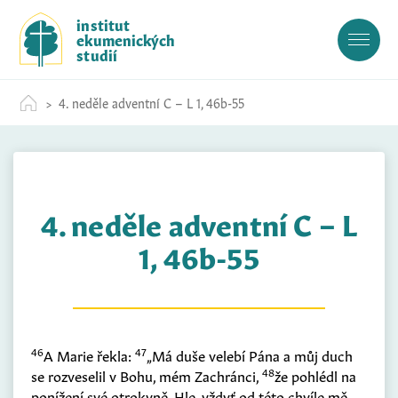
S
institut
k
ekumenických
i
studií
p
t
4. neděle adventní C – L 1, 46b-55
o
c
o
n
t
4. neděle adventní C – L
e
n
1, 46b-55
t
46
47
A Marie řekla:
„Má duše velebí Pána a můj duch
48
se rozveselil v Bohu, mém Zachránci,
že pohlédl na
ponížení své otrokyně. Hle, vždyť od této chvíle mě