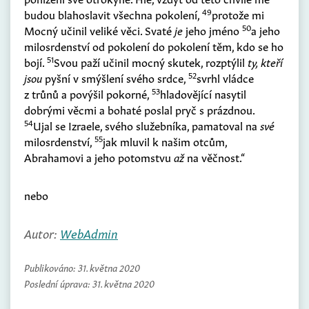
49
budou blahoslavit všechna pokolení,
protože mi
50
Mocný učinil veliké věci. Svaté
je
jeho jméno
a jeho
milosrdenství od pokolení do pokolení těm, kdo se ho
51
bojí.
Svou paží učinil mocný skutek, rozptýlil
ty, kteří
52
jsou
pyšní v smýšlení svého srdce,
svrhl vládce
53
z trůnů a povýšil pokorné,
hladovějící nasytil
dobrými věcmi a bohaté poslal pryč s prázdnou.
54
Ujal se Izraele, svého služebníka, pamatoval na
své
55
milosrdenství,
jak mluvil k našim otcům,
Abrahamovi a jeho potomstvu
až
na věčnost.“
nebo
Autor:
WebAdmin
Publikováno:
31. května 2020
Poslední úprava:
31. května 2020