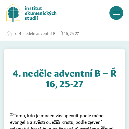
S
institut
k
ekumenických
i
studií
p
t
4. neděle adventní B – Ř 16, 25-27
o
c
o
n
t
4. neděle adventní B – Ř
e
n
16, 25-27
t
25
Tomu, kdo je mocen vás upevnit podle mého
evangelia a zvěsti o Ježíši Kristu, podle zjevení
26
tajemství, které bylo po časy věků zamlčeno,
nyní