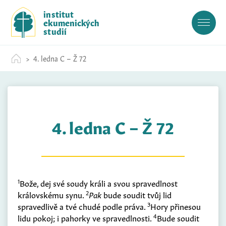
S
institut
k
ekumenických
i
studií
p
t
4. ledna C – Ž 72
o
c
o
n
t
4. ledna C – Ž 72
e
n
t
1
Bože, dej své soudy králi a svou spravedlnost
2
královskému synu.
Pak
bude soudit tvůj lid
3
spravedlivě a tvé chudé podle práva.
Hory přinesou
4
lidu pokoj; i pahorky ve spravedlnosti.
Bude soudit