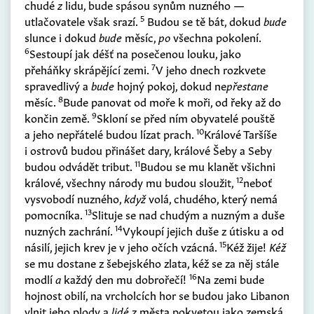
chudé
z
lidu, bude spásou synům nuzného —
5
utlačovatele však srazí.
Budou se tě bát, dokud
bude
slunce i dokud
bude
měsíc,
po
všechna pokolení.
6
Sestoupí jak déšť na posečenou louku, jako
7
přeháňky skrápějící zemi.
V jeho dnech rozkvete
spravedlivý a
bude
hojný pokoj, dokud ne
přestane
8
měsíc.
Bude panovat od moře k moři, od řeky až do
9
končin země.
Skloní se před ním obyvatelé pouště
10
a jeho nepřátelé budou lízat prach.
Králové Taršíše
i ostrovů budou přinášet dary, králové Šeby a Seby
11
budou odvádět tribut.
Budou se mu klanět všichni
12
králové, všechny národy mu budou sloužit,
neboť
vysvobodí nuzného,
když
volá, chudého, který nemá
13
pomocníka.
Slituje se nad chudým a nuzným a duše
14
nuzných zachrání.
Vykoupí jejich duše z útisku a od
15
násilí, jejich krev je v jeho očích vzácná.
Kéž žije!
Kéž
se mu dostane z šebejského zlata, kéž se za něj stále
16
modlí
a
každý den mu dobrořečí!
Na zemi bude
hojnost obilí, na vrcholcích hor se budou jako Libanon
vlnit jeho plody a
lidé
z města pokvetou jako zemská