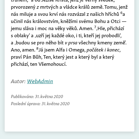
prvorozený
z
mrtvých a vládce králů země. Tomu, jenž
6
nás miluje a svou krví nás rozvázal z našich hříchů
a
učinil nás královstvím, kněžími svému Bohu a Otci —
7
jemu sláva i moc na věky věků. Amen.
‚Hle, přichází
s oblaky‘ a ‚uzří jej každé oko, i ti, kteří jej probodli‘,
a ‚budou se pro něho bít
v prsa
všechny kmeny země‘.
8
Ano, amen.
Já jsem Alfa i Omega,
počátek i konec
,
praví Pán Bůh, Ten, který jest a který byl a který
přichází, ten Všemohoucí.
Autor:
WebAdmin
Publikováno:
31. května 2020
Poslední úprava:
31. května 2020