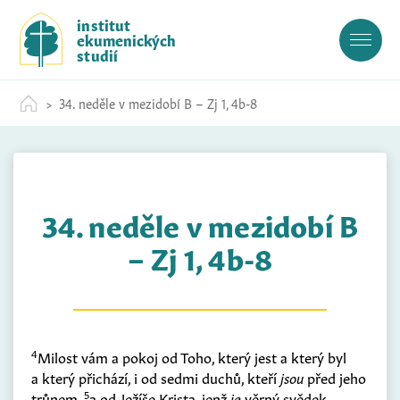
S
institut
k
ekumenických
i
studií
p
t
34. neděle v mezidobí B – Zj 1, 4b-8
o
c
o
n
t
34. neděle v mezidobí B
e
n
– Zj 1, 4b-8
t
4
Milost vám a pokoj od Toho, který jest a který byl
a který přichází, i od sedmi duchů, kteří
jsou
před jeho
5
trůnem,
a od Ježíše Krista, jenž
je
věrný svědek,