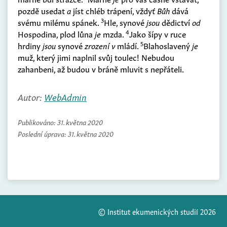
pozdě usedat
a
jíst chléb trápení, vždyť
Bůh
dává
3
svému milému spánek.
Hle, synové
jsou
dědictví
od
4
Hospodina, plod lůna
je
mzda.
Jako šípy v ruce
5
hrdiny
jsou
synové
zrození v
mládí.
Blahoslavený
je
muž, který jimi naplnil svůj toulec! Nebudou
zahanbeni, až budou v bráně mluvit s nepřáteli.
Autor:
WebAdmin
Publikováno:
31. května 2020
Poslední úprava:
31. května 2020
© Institut ekumenických studií 2026