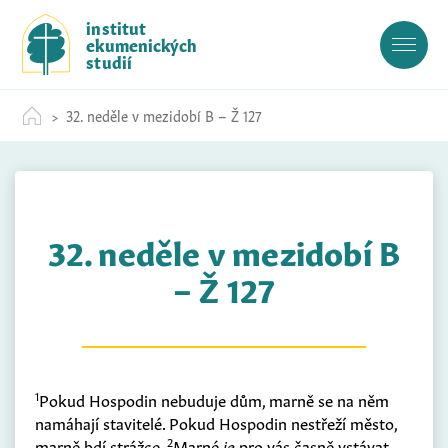
S
institut
k
ekumenických
i
studií
p
t
32. neděle v mezidobí B – Ž 127
o
c
o
n
t
32. neděle v mezidobí B
e
n
– Ž 127
t
1
Pokud Hospodin nebuduje dům, marně se na něm
namáhají stavitelé. Pokud Hospodin nestřeží město,
2
marně bdí strážce.
Marné
je
pro vás časně vstávat,