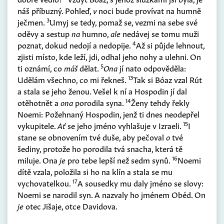
náš příbuzný. Pohleď,
v
noci bude provívat na humně
3
ječmen.
Umyj se tedy, pomaž se, vezmi na sebe své
oděvy a sestup
na
humno,
ale
nedávej se tomu muži
4
poznat, dokud nedojí a nedopije.
Až si půjde lehnout,
zjisti místo, kde leží, jdi, odhal jeho nohy a ulehni. On
5
ti oznámí, co
máš
dělat.
Ona
jí nato odpověděla:
13
Udělám všechno, co mi řekneš.
Tak si Bóaz vzal Rút
a stala se jeho ženou. Vešel k ní a Hospodin jí dal
14
otěhotnět a
ona
porodila syna.
Ženy tehdy řekly
Noemi: Požehnaný Hospodin, jenž ti dnes neodepřel
15
vykupitele.
Ať
se jeho jméno vyhlašuje v Izraeli.
I
stane se obnovením tvé duše, aby pečoval
o
tvé
šediny, protože ho porodila tvá snacha, která tě
16
miluje. Ona
je
pro tebe lepší než sedm synů.
Noemi
dítě vzala, položila si ho na klín a stala se mu
17
vychovatelkou.
A sousedky mu daly jméno se slovy:
Noemi se narodil syn. A nazvaly ho jménem Obéd. On
je
otec Jišaje, otce Davidova.