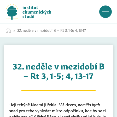
S
institut
k
ekumenických
i
studií
p
t
32. neděle v mezidobí B – Rt 3, 1-5; 4, 13-17
o
c
o
n
t
32. neděle v mezidobí B
e
n
– Rt 3, 1-5; 4, 13-17
t
1
Její tchýně Noemi jí řekla: Má dcero, ne
měla bych
snad pro tebe vyhledat místo odpočinku, kde by se ti
2
dobře vedlo?
Vždyť Bóaz, s jehož služkami jsi byla, je