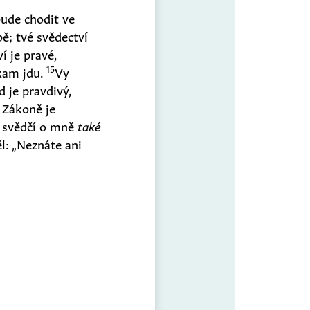
bude chodit ve
bě; tvé svědectví
í je pravé,
15
 kam jdu.
Vy
d je pravdivý,
 Zákoně je
a svědčí o mně
také
l: „Neznáte ani