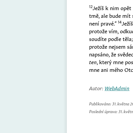
12
Ježíš k nim opět
tmě, ale bude mít 
14
není pravé.“
Ježí
protože vím, odkud
soudíte podle těla
protože nejsem sá
napsáno, že svědec
ten
, který mne pos
mne ani mého Otce
Autor:
WebAdmin
Publikováno:
31. května 
Poslední úprava:
31. květ