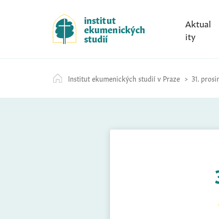
S
k
institut
Aktual
ekumenických
i
ity
studií
p
t
o
Institut ekumenických studií v Praze
31. prosi
c
o
n
t
e
n
t