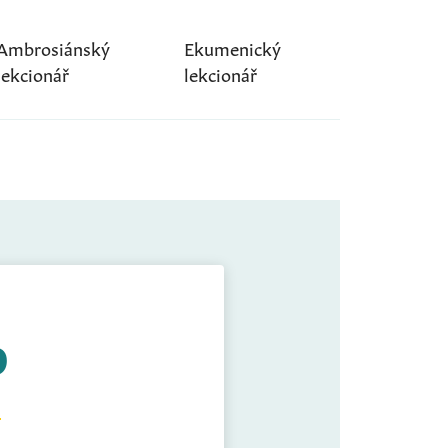
Ambrosiánský
Ekumenický
lekcionář
lekcionář
9