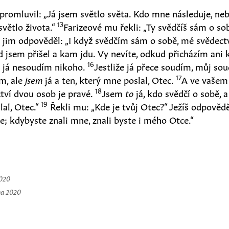
 promluvil: „Já jsem světlo světa. Kdo mne následuje, ne
13
světlo života.“
Farizeové mu řekli: „Ty svědčíš sám o so
š jim odpověděl: „I když svědčím sám o sobě, mé svědectv
 jsem přišel a kam jdu. Vy nevíte, odkud přicházím ani
16
; já nesoudím nikoho.
Jestliže já přece soudím, můj sou
17
m, ale
jsem
já a ten, který mne poslal, Otec.
A ve vašem
18
tví dvou osob je pravé.
Jsem
to
já, kdo svědčí o sobě, 
19
lal, Otec.“
Řekli mu: „Kde je tvůj Otec?“ Ježíš odpovědě
; kdybyste znali mne, znali byste i mého Otce.“
2020
na 2020