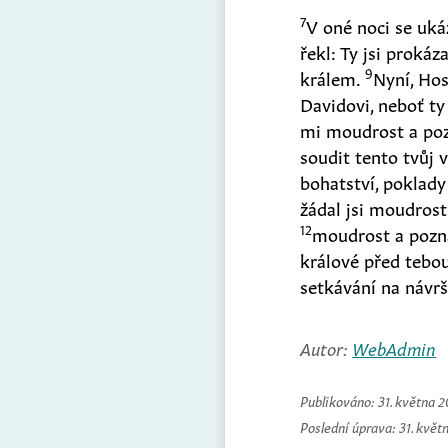
7
V oné noci se uká
řekl: Ty jsi proká
9
králem.
Nyní, Ho
Davidovi, neboť t
mi moudrost a po
soudit tento tvůj 
bohatství, poklady 
žádal jsi moudrost
12
moudrost a pozná
králové před tebo
setkávání na návr
Autor:
WebAdmin
Publikováno:
31. května 
Poslední úprava:
31. květ