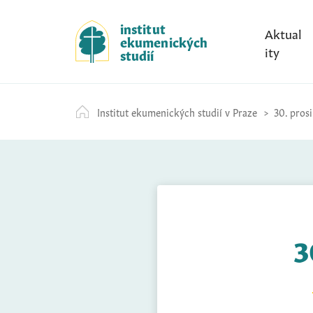
S
k
institut
Aktual
ekumenických
i
ity
studií
p
t
o
Institut ekumenických studií v Praze
30. prosi
c
o
n
t
e
n
t
3