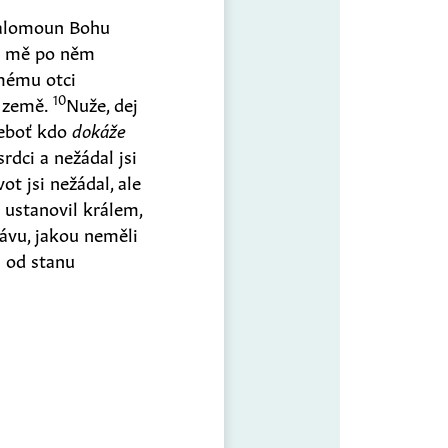
alomoun Bohu
si mě po něm
 mému otci
10
h země.
Nuže, dej
neboť kdo
dokáže
rdci a nežádal jsi
ot jsi nežádal, ale
 ustanovil králem,
lávu, jakou neměli
 od stanu