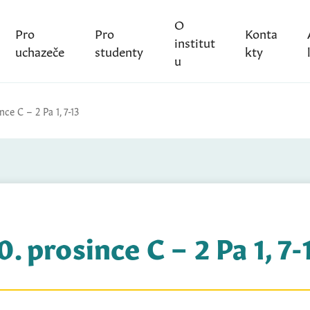
O
Pro
Pro
Konta
institut
uchazeče
studenty
kty
u
nce C – 2 Pa 1, 7-13
0. prosince C – 2 Pa 1, 7-