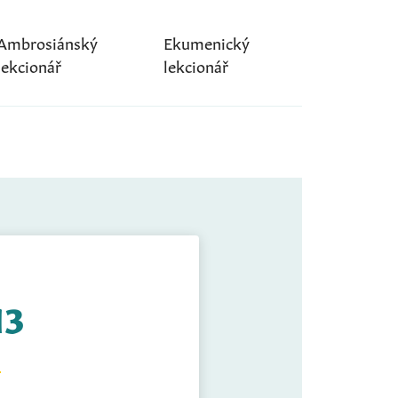
Ambrosiánský
Ekumenický
lekcionář
lekcionář
13