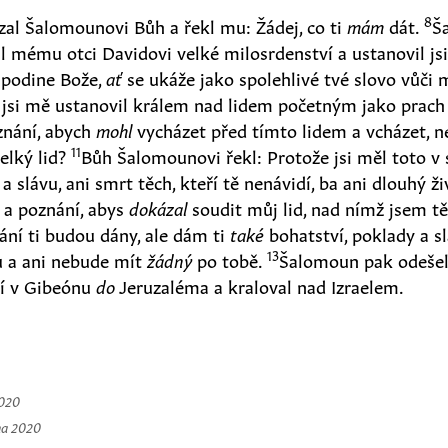
8
zal Šalomounovi Bůh a řekl mu: Žádej, co ti
mám
dát.
Š
zal mému otci Davidovi velké milosrdenství a ustanovil j
spodine Bože,
ať
se ukáže jako spolehlivé tvé slovo vůči
y jsi mě ustanovil králem nad lidem početným jako prac
znání, abych
mohl
vycházet před tímto lidem a vcházet, 
11
velký lid?
Bůh Šalomounovi řekl: Protože jsi měl toto v s
a slávu, ani smrt těch, kteří tě nenávidí, ba ani dlouhý živ
 a poznání, abys
dokázal
soudit můj lid, nad nímž jsem tě
ní ti budou dány, ale dám ti
také
bohatství, poklady a s
13
u a ani nebude mít
žádný
po tobě.
Šalomoun pak odešel
ší v Gibeónu
do
Jeruzaléma a kraloval nad Izraelem.
2020
na 2020