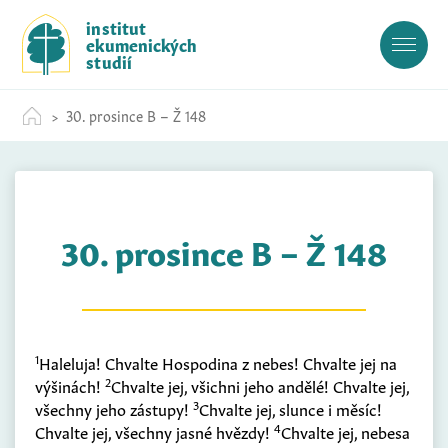
S
institut
k
ekumenických
i
studií
p
t
30. prosince B – Ž 148
o
c
o
n
t
30. prosince B – Ž 148
e
n
t
1
Haleluja! Chvalte Hospodina z nebes! Chvalte jej na
2
výšinách!
Chvalte jej, všichni jeho andělé! Chvalte jej,
3
všechny jeho zástupy!
Chvalte jej, slunce i měsíc!
4
Chvalte jej, všechny jasné hvězdy!
Chvalte jej, nebesa