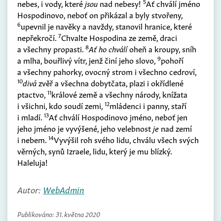
5
nebes, i vody, které
jsou
nad nebesy!
Ať chválí jméno
Hospodinovo, neboť on přikázal a byly stvořeny,
6
upevnil je navěky a navždy, stanovil hranice, které
7
nepřekročí.
Chvalte Hospodina ze země, draci
8
a všechny propasti.
Ať ho chválí
oheň a kroupy, sníh
9
a mlha, bouřlivý vítr, jenž činí jeho slovo,
pohoří
a všechny pahorky, ovocný strom i všechno cedroví,
10
divá
zvěř a všechna dobytčata, plazi i okřídlené
11
ptactvo,
králové země a všechny národy, knížata
12
i všichni, kdo soudí zemi,
mládenci i panny, staří
13
i mladí.
Ať chválí Hospodinovo jméno, neboť jen
jeho jméno je vyvýšené, jeho velebnost
je
nad zemí
14
i nebem.
Vyvýšil roh svého lidu, chválu všech svých
věrných, synů Izraele, lidu, který je mu blízký.
Haleluja!
Autor:
WebAdmin
Publikováno:
31. května 2020