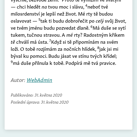
4
— chci hledět
na
tvou moc i slávu,
neboť tvé
milosrdenství je lepší než život. Mé rty tě budou
5
oslavovat —
tak ti budu dobrořečit po
celý
svůj život,
6
ve tvém jménu budu pozvedat dlaně.
Má duše se sytí
tukem, tučnou stravou. A
mé
rty? Radostným křikem
7
tě
chválí má ústa.
Když si tě připomínám na svém
8
loži. O tobě rozjímám za nočních hlídek,
jak jsi mi
býval ku pomoci. Budu jásat ve stínu tvých křídel;
9
má duše přilnula k tobě. Podpírá mě tvá pravice.
Autor:
WebAdmin
Publikováno:
31. května 2020
Poslední úprava:
31. května 2020