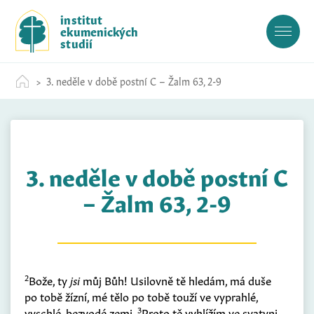
S
institut
k
ekumenických
i
studií
p
t
3. neděle v době postní C – Žalm 63, 2-9
o
c
o
n
t
3. neděle v době postní C
e
n
– Žalm 63, 2-9
t
2
Bože, ty
jsi
můj Bůh! Usilovně tě hledám, má duše
po tobě žízní, mé tělo po tobě touží ve vyprahlé,
3
vyschlé, bezvodé zemi.
Proto tě vyhlížím ve svatyni