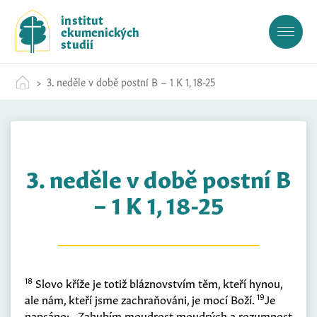
S
institut
k
ekumenických
i
studií
p
t
3. neděle v době postní B – 1 K 1, 18-25
o
c
o
n
t
3. neděle v době postní B
e
n
– 1 K 1, 18-25
t
18
Slovo kříže je totiž bláznovstvím těm, kteří hynou,
19
ale nám, kteří jsme zachraňováni, je mocí Boží.
Je
napsáno: ‚ Zahubím moudrost moudrých a rozumnost