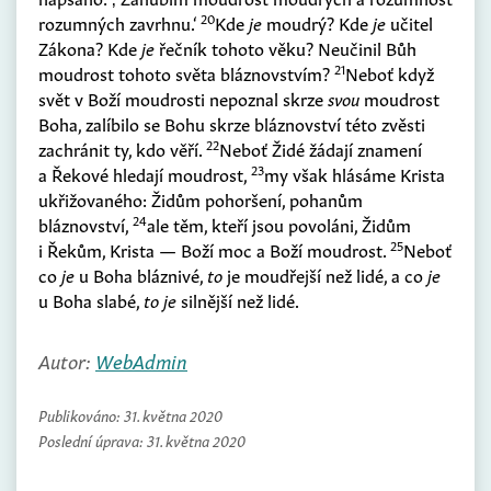
20
rozumných zavrhnu.‘
Kde
je
moudrý? Kde
je
učitel
Zákona? Kde
je
řečník tohoto věku? Neučinil Bůh
21
moudrost tohoto světa bláznovstvím?
Neboť když
svět v Boží moudrosti nepoznal skrze
svou
moudrost
Boha, zalíbilo se Bohu skrze bláznovství této zvěsti
22
zachránit ty, kdo věří.
Neboť Židé žádají znamení
23
a Řekové hledají moudrost,
my však hlásáme Krista
ukřižovaného: Židům pohoršení, pohanům
24
bláznovství,
ale těm, kteří jsou povoláni, Židům
25
i Řekům, Krista — Boží moc a Boží moudrost.
Neboť
co
je
u Boha bláznivé,
to
je moudřejší než lidé, a co
je
u Boha slabé,
to je
silnější než lidé.
Autor:
WebAdmin
Publikováno:
31. května 2020
Poslední úprava:
31. května 2020