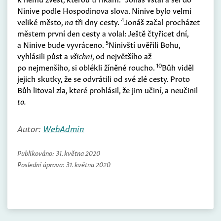
Ninive podle Hospodinova slova. Ninive bylo velmi
4
veliké město,
na
tři dny cesty.
Jonáš začal procházet
městem první den cesty a volal: Ještě čtyřicet dní,
5
a Ninive bude vyvráceno.
Ninivští uvěřili Bohu,
vyhlásili půst a
všichni
, od největšího až
10
po nejmenšího, si oblékli žíněné roucho.
Bůh viděl
jejich skutky, že se odvrátili od své zlé cesty. Proto
Bůh litoval zla, které prohlásil, že jim učiní, a neučinil
to.
Autor:
WebAdmin
Publikováno:
31. května 2020
Poslední úprava:
31. května 2020