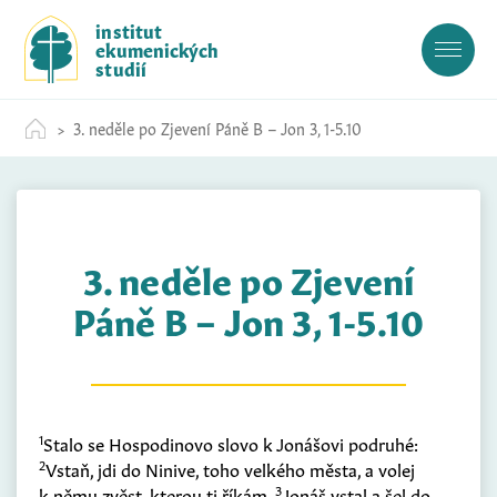
S
institut
k
ekumenických
i
studií
p
t
3. neděle po Zjevení Páně B – Jon 3, 1-5.10
o
c
o
n
t
3. neděle po Zjevení
e
n
Páně B – Jon 3, 1-5.10
t
1
Stalo se Hospodinovo slovo k Jonášovi podruhé:
2
Vstaň, jdi do Ninive, toho velkého města, a volej
3
k němu zvěst, kterou ti říkám.
Jonáš vstal a šel do