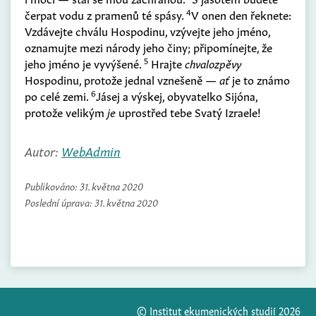
4
čerpat vodu z pramenů té spásy.
V onen den řeknete:
Vzdávejte chválu Hospodinu, vzývejte jeho jméno,
oznamujte mezi národy jeho činy; připomínejte, že
5
jeho jméno je vyvýšené.
Hrajte
chvalozpěvy
Hospodinu, protože jednal vznešeně —
ať
je to známo
6
po celé zemi.
Jásej a výskej, obyvatelko Sijóna,
protože velikým
je
uprostřed tebe Svatý Izraele!
Autor:
WebAdmin
Publikováno:
31. května 2020
Poslední úprava:
31. května 2020
© Institut ekumenických studií 2026