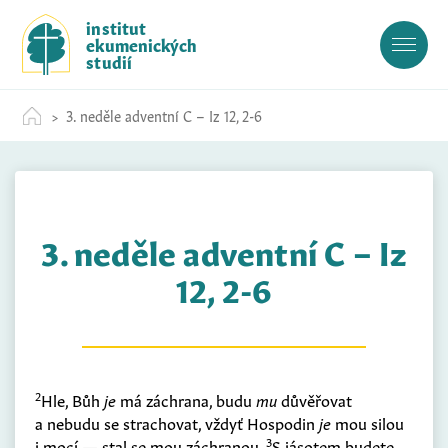
S
institut
k
ekumenických
i
studií
p
t
3. neděle adventní C – Iz 12, 2-6
o
c
o
n
t
3. neděle adventní C – Iz
e
n
12, 2-6
t
2
Hle, Bůh
je
má záchrana, budu
mu
důvěřovat
a nebudu se strachovat, vždyť Hospodin
je
mou silou
3
i mocí — stal se mou záchranou.
S jásotem budete