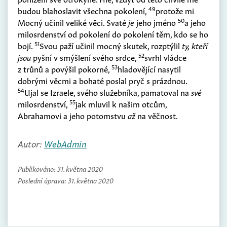
49
budou blahoslavit všechna pokolení,
protože mi
50
Mocný učinil veliké věci. Svaté
je
jeho jméno
a jeho
milosrdenství od pokolení do pokolení těm, kdo se ho
51
bojí.
Svou paží učinil mocný skutek, rozptýlil
ty, kteří
52
jsou
pyšní v smýšlení svého srdce,
svrhl vládce
53
z trůnů a povýšil pokorné,
hladovějící nasytil
dobrými věcmi a bohaté poslal pryč s prázdnou.
54
Ujal se Izraele, svého služebníka, pamatoval na
své
55
milosrdenství,
jak mluvil k našim otcům,
Abrahamovi a jeho potomstvu
až
na věčnost.
Autor:
WebAdmin
Publikováno:
31. května 2020
Poslední úprava:
31. května 2020