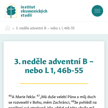
S
institut
k
ekumenických
i
studií
p
t
3. neděle adventní B – nebo L 1, 46b-55
o
c
o
n
t
3. neděle adventní B –
e
n
nebo L 1, 46b-55
t
46
47
A Marie řekla:
„Má duše velebí Pána a můj duch
48
se rozveselil v Bohu, mém Zachránci,
že pohlédl na
ponížení své otrokyně. Hle, vždyť od této chvíle mě