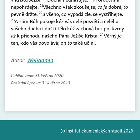
21
nepohrdejte.
Všechno však zkoušejte;
co je
dobré,
to
22
pevně držte,
a
všeho, co vypadá zle, se vystříhejte.
23
A sám Bůh pokoje kéž vás celé posvětí a celého
vašeho ducha i duši i tělo kéž zachová bez poskvrny
24
až
k příchodu našeho Pána Ježíše Krista.
Věrný
je
ten, kdo vás povolává; on
to
také učiní.
Autor:
WebAdmin
Publikováno:
31. května 2020
Poslední úprava:
31. května 2020
© Institut ekumenických studií 2026