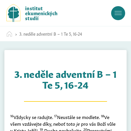
S
institut
k
ekumenických
i
studií
p
t
3. neděle adventní B – 1 Te 5, 16-24
o
c
o
n
t
3. neděle adventní B – 1
e
n
Te 5, 16-24
t
16
17
18
Vždycky se radujte.
Neustále se modlete.
Ve
všem vzdávejte díky, neboť toto
je
pro vás Boží vůle
19
20
v Kristu Ježíši.
Ducha neuhašujte.
Proroctvími