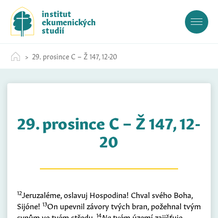
S
institut
k
ekumenických
i
studií
p
t
29. prosince C – Ž 147, 12-20
o
c
o
n
t
29. prosince C – Ž 147, 12-
e
n
20
t
12
Jeruzaléme, oslavuj Hospodina! Chval svého Boha,
13
Sijóne!
On upevnil závory tvých bran, požehnal tvým
14
synům ve tvém středu.
Na
tvém území zajišťuje