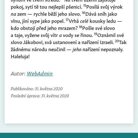
15
pokoj, sytí tě tou nejlepší pšenicí.
Posílá svůj výrok
16
na
zem — rychle běží jeho slovo.
Dává sníh jako
17
vlnu, jíní sype jako popel.
Vrhá
celé
kousky ledu —
18
kdo obstojí před jeho mrazem?
Pošle své slovo
19
a taje, vyžene svůj vítr
a
vody se řinou.
Oznámil své
20
slovo Jákobovi, svá ustanovení a nařízení Izraeli.
Tak
žádnému národu neučinil —
jeho
nařízení nepoznaly.
Haleluja!
Autor:
WebAdmin
Publikováno:
31. května 2020
Poslední úprava:
31. května 2020