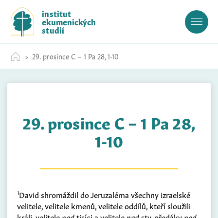
S
institut
k
ekumenických
i
studií
p
t
29. prosince C – 1 Pa 28, 1-10
o
c
o
n
t
29. prosince C – 1 Pa 28,
e
n
1-10
t
1
David shromáždil do Jeruzaléma všechny izraelské
velitele, velitele kmenů, velitele oddílů, kteří sloužili
králi, velitele
nad
tisíci a velitele
nad
sty, předáky
nad