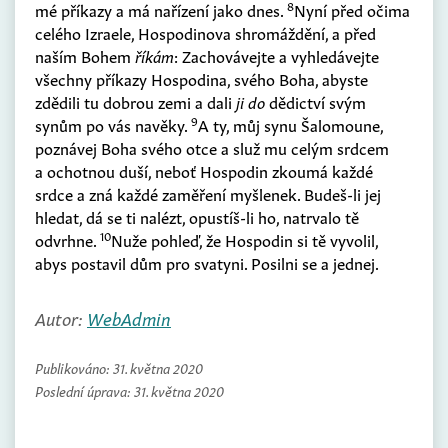
8
mé příkazy a má nařízení jako dnes.
Nyní před očima
celého Izraele, Hospodinova shromáždění, a před
naším Bohem
říkám
: Zachovávejte a vyhledávejte
všechny příkazy Hospodina, svého Boha, abyste
zdědili tu dobrou zemi a dali
ji do
dědictví svým
9
synům po vás navěky.
A ty, můj synu Šalomoune,
poznávej Boha svého otce a služ mu celým srdcem
a ochotnou duší, neboť Hospodin zkoumá každé
srdce a zná každé zaměření myšlenek. Budeš-li jej
hledat, dá se ti nalézt, opustíš-li ho, natrvalo tě
10
odvrhne.
Nuže pohleď, že Hospodin si tě vyvolil,
abys postavil dům pro svatyni. Posilni se a jednej.
Autor:
WebAdmin
Publikováno:
31. května 2020
Poslední úprava:
31. května 2020