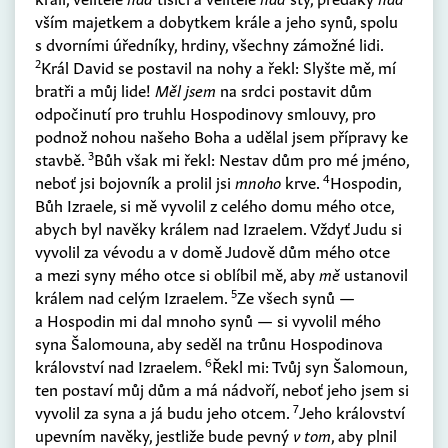
vším majetkem a dobytkem krále a jeho synů, spolu
s dvorními úředníky, hrdiny, všechny zámožné lidi.
2
Král David se postavil na nohy a řekl: Slyšte mě, mí
bratři a můj lide!
Měl jsem
na srdci postavit dům
odpočinutí pro truhlu Hospodinovy smlouvy, pro
podnož nohou našeho Boha a udělal jsem přípravy ke
3
stavbě.
Bůh však mi řekl: Nestav dům pro mé jméno,
4
neboť jsi bojovník a prolil jsi
mnoho
krve.
Hospodin,
Bůh Izraele, si mě vyvolil z celého domu mého otce,
abych byl navěky králem nad Izraelem. Vždyť Judu si
vyvolil za vévodu a v domě Judově dům mého otce
a mezi syny mého otce si oblíbil mě, aby
mě
ustanovil
5
králem nad celým Izraelem.
Ze všech synů —
a Hospodin mi dal mnoho synů — si vyvolil mého
syna Šalomouna, aby seděl na trůnu Hospodinova
6
království nad Izraelem.
Řekl mi: Tvůj syn Šalomoun,
ten postaví můj dům a má nádvoří, neboť jeho jsem si
7
vyvolil za syna a já budu jeho otcem.
Jeho království
upevním navěky, jestliže bude pevný
v tom
, aby plnil