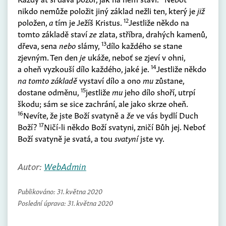
nikdo nemůže položit jiný základ nežli ten, který je
již
12
položen,
a
tím je Ježíš Kristus.
Jestliže někdo na
tomto základě staví
ze
zlata, stříbra, drahých kamenů,
13
dřeva, sena
nebo
slámy,
dílo každého se stane
zjevným. Ten den
je
ukáže, neboť se zjeví v ohni,
14
a oheň vyzkouší dílo každého, jaké je.
Jestliže někdo
na tomto základě
vystaví dílo a ono
mu
zůstane,
15
dostane odměnu,
jestliže
mu
jeho dílo shoří, utrpí
škodu; sám se sice zachrání, ale jako skrze oheň.
16
Nevíte, že jste Boží svatyně a
že
ve vás bydlí Duch
17
Boží?
Ničí-li někdo Boží svatyni, zničí Bůh jej. Neboť
Boží svatyně je svatá, a tou
svatyní
jste vy.
Autor:
WebAdmin
Publikováno:
31. května 2020
Poslední úprava:
31. května 2020