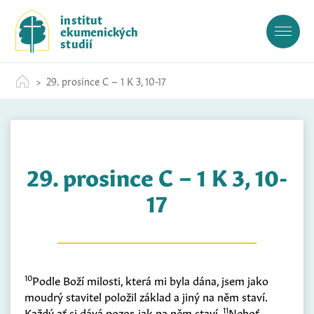
S
institut
k
ekumenických
i
studií
p
t
29. prosince C – 1 K 3, 10-17
o
c
o
n
t
29. prosince C – 1 K 3, 10-
e
n
17
t
10
Podle Boží milosti, která mi byla dána, jsem jako
moudrý stavitel položil základ a jiný na něm staví.
11
Každý ať si dává pozor, jak na něm staví.
Neboť