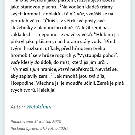
3
jako stanovou plachtu.
Na vodách kladeš trámy
svých komnat,
z
oblaků si činíš vůz, vznášíš se na
4
perutích větru.
Činíš si
z
větrů své posly, své
5
služebníky
z
planoucího ohně.
Založil zemi na
6
základech — nepohne se
na
věky věků.
Hlubinu jsi
7
přikryl jako pláštěm, nad horami stály vody.
Před
tvými hrozbami utíkaly, před hřmotem tvého
8
hromobití se v hrůze rozprchly.
Vystoupila pohoří,
vody
klesly
do
údolí, do míst, která jsi jim určil.
9
Vymezils
jim
hranice,
které
nepřekročí. Nevrátí se,
24
aby zaplavily zemi.
Jak mnohá jsou tvá díla,
Hospodine! Všechna jsi je moudře učinil. Země je plná
tvých tvorů. Haleluja!
Autor:
WebAdmin
Publikováno:
31. května 2020
Poslední úprava:
31. května 2020