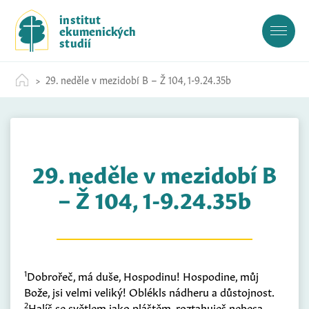
S
institut
k
ekumenických
i
studií
p
t
29. neděle v mezidobí B – Ž 104, 1-9.24.35b
o
c
o
n
t
29. neděle v mezidobí B
e
n
– Ž 104, 1-9.24.35b
t
1
Dobrořeč, má duše, Hospodinu! Hospodine, můj
Bože, jsi velmi veliký! Oblékls nádheru a důstojnost.
2
Halíš se světlem jako pláštěm, roztahuješ nebesa