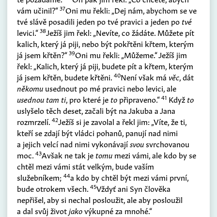
37
vám učinil?“
Oni mu řekli: „Dej nám, abychom se ve
tvé slávě posadili jeden po tvé pravici a jeden po
tvé
38
levici.“
Ježíš jim řekl: „Nevíte, co žádáte. Můžete pít
kalich, který já piji, nebo být pokřtěni křtem, kterým
39
já jsem křtěn?“
Oni mu řekli: „Můžeme.“ Ježíš jim
řekl: „Kalich, který já piji, budete pít a křtem, kterým
40
já jsem křtěn, budete křtěni.
Není však má
věc
, dát
někomu
usednout po mé pravici nebo levici, ale
41
usednou tam ti
, pro které je
to
připraveno.“
Když
to
uslyšelo těch deset, začali být na Jakuba a Jana
42
rozmrzelí.
Ježíš si je zavolal a řekl jim: „Víte, že ti,
kteří se zdají být vládci pohanů, panují nad nimi
a jejich velcí nad nimi vykonávají
svou
svrchovanou
43
moc.
Avšak ne tak je
tomu
mezi vámi, ale kdo by se
chtěl mezi vámi stát velkým, bude vaším
44
služebníkem;
a kdo by chtěl být mezi vámi první,
45
bude otrokem všech.
Vždyť ani Syn člověka
nepřišel, aby si nechal posloužit, ale aby posloužil
a dal svůj život
jako
výkupné za mnohé.“