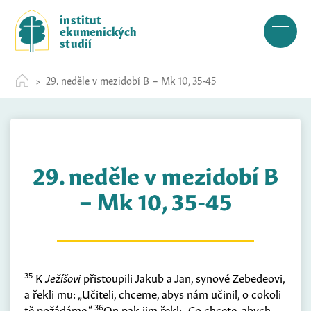
S
institut
k
ekumenických
i
studií
p
t
29. neděle v mezidobí B – Mk 10, 35-45
o
c
o
n
t
29. neděle v mezidobí B
e
n
– Mk 10, 35-45
t
35
K
Ježíšovi
přistoupili Jakub a Jan, synové Zebedeovi,
a řekli mu: „Učiteli, chceme, abys nám učinil, o cokoli
36
tě požádáme.“
On pak jim řekl: „Co chcete, abych