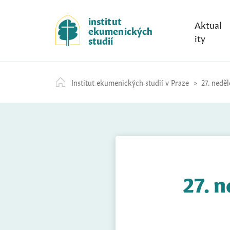
S
k
institut
Aktual
ekumenických
i
ity
studií
p
t
o
Institut ekumenických studií v Praze
27. neděl
c
o
n
t
e
n
t
27. n