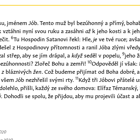
u, jménem Jób. Tento muž byl bezúhonný a přímý, bohab
 vztáhni nyní svou ruku a zasáhni
až
k jeho kosti a k jeh
6
ečit.
Tu Hospodin Satanovi řekl: Hle,
je
ve tvé ruce; avš
ešel z Hospodinovy přítomnosti a ranil Jóba zlými vředy
9
zal střep, aby se jím drápal, a
když
seděl v popelu,
jeho ž
10
 bezúhonnosti? Zlořeč Bohu a zemři!
Odpověděl jí však: 
a
z
bláznivých
žen
. Což budeme přijímat od Boha dobré, a 
11
šem Jób nezhřešil svými rty.
Když tři Jóbovi přátelé 
 dolehlo, přišli, každý ze svého domova: Elífaz Témanský,
Dohodli se spolu, že přijdou, aby mu projevili účast a aby
2020
na 2020