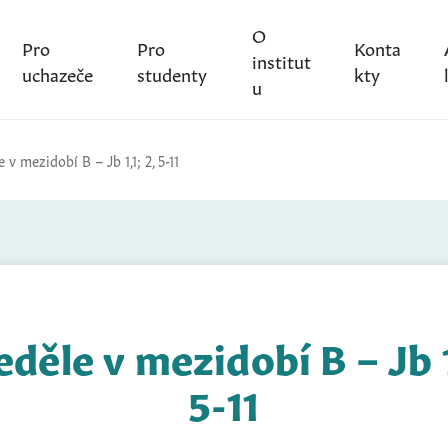
O
Pro
Pro
Konta
institut
uchazeče
studenty
kty
u
e v mezidobí B – Jb 1,1; 2, 5-11
eděle v mezidobí B – Jb 1
5-11