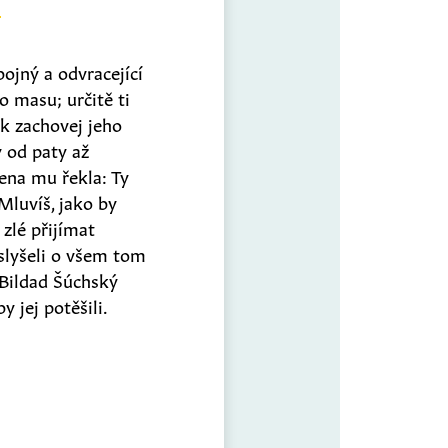
ojný a odvracející
o masu; určitě ti
ak zachovej jeho
 od paty až
ena mu řekla: Ty
Mluvíš, jako by
zlé přijímat
uslyšeli o všem tom
 Bildad Šúchský
 jej potěšili.