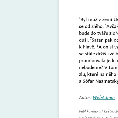
1
Byl muž v zemi Ús
5
se od zlého.
Avšak
bude do tváře zloř
7
duši.
Satan pak od
8
k hlavě.
A on si v
se stále držíš své
promlouvala jedn
nebudeme? V tom v
zlu, které na něho
a Sófar Naamatský. 
Autor:
WebAdmin
Publikováno:
31. května 
Poslední úprava:
31. květ