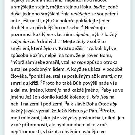
a smýšlejte stejně, mějte stejnou lásku,
buďte
jedné
3
duše, jednoho smýšlení,
nic
nedělejte
ze soupeření
ani z ješitnosti, nýbrž v pokoře pokládejte jeden
4
druhého za přednějšího než sebe.
Nevěnujte
pozornost každý
jen
vlastním
zájmům
, nýbrž každý
5
i
zájmům
těch
druhých.
Mějte
tedy
v sobě to
6
smýšlení, které
bylo
i v Kristu Ježíši.
Ačkoli byl ve
způsobu Božím, nelpěl na tom. že je roven Bohu,
7
nýbrž sám sebe zmařil, vzal
na sebe
způsob otroka
a stal se podobným lidem. A když se ukázal v podobě
8
člověka,
ponížil se, stal se poslušným až k smrti,
a to
9
smrti
na
kříži.
Proto ho také Bůh povýšil nade vše
10
a dal mu jméno, které
je
nad každé jméno,
aby se ve
jménu Ježíše sklonilo každé koleno; ti,
kdo jsou
na
11
nebi i na zemi i pod zemí,
a k slávě Boha Otce
aby
12
každý jazyk vyznal, že Ježíš Kristus
je
Pán.
Proto,
moji milovaní, jako jste vždycky poslouchali, nikoli jen
v mé přítomnosti, ale nyní mnohem více v mé
nepřítomnosti, s bázní a chvěním uvádějte ve