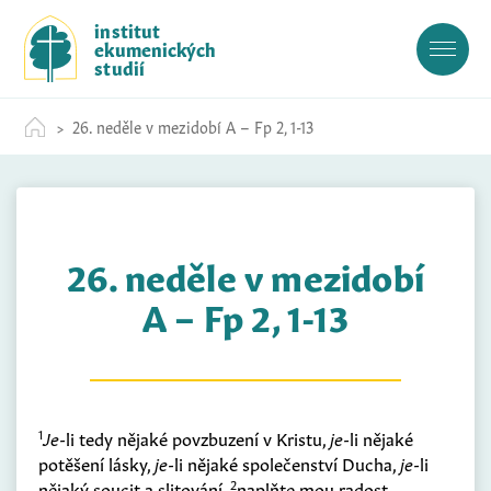
S
institut
k
ekumenických
i
studií
p
t
26. neděle v mezidobí A – Fp 2, 1-13
o
c
o
n
t
26. neděle v mezidobí
e
n
A – Fp 2, 1-13
t
1
Je
-li tedy nějaké povzbuzení v Kristu,
je
-li nějaké
potěšení lásky,
je
-li nějaké společenství Ducha,
je
-li
2
nějaký soucit a slitování,
naplňte mou radost