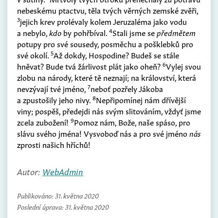
nebeskému ptactvu, těla tvých věrných zemské zvěři,
3
jejich krev prolévaly kolem Jeruzaléma jako vodu
4
a nebylo,
kdo
by pohřbíval.
Stali jsme se
předmětem
potupy pro své sousedy, posměchu a pošklebků pro
5
své okolí.
Až dokdy, Hospodine? Budeš se stále
6
hněvat? Bude tvá žárlivost plát jako oheň?
Vylej svou
zlobu na národy, které tě neznají; na království, která
7
nevzývají tvé jméno,
neboť pozřely Jákoba
8
a zpustošily jeho nivy.
Nepřipomínej nám dřívější
viny; pospěš, předejdi nás svým slitováním, vždyť jsme
9
zcela zubožení!
Pomoz nám, Bože, naše spáso, pro
slávu svého jména! Vysvoboď nás a pro své jméno
nás
zprosti našich hříchů!
Autor:
WebAdmin
Publikováno:
31. května 2020
Poslední úprava:
31. května 2020