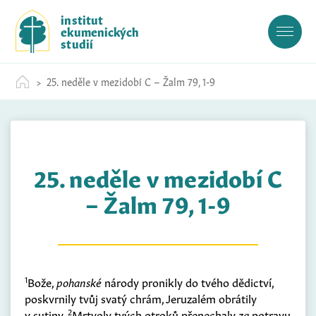
S
institut
k
ekumenických
i
studií
p
t
25. neděle v mezidobí C – Žalm 79, 1-9
o
c
o
n
t
25. neděle v mezidobí C
e
n
– Žalm 79, 1-9
t
1
Bože,
pohanské
národy pronikly do tvého dědictví,
poskvrnily tvůj svatý chrám, Jeruzalém obrátily
2
v sutiny.
Mrtvoly tvých otroků přenechaly
za
potravu