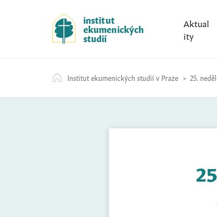
S
k
institut
Aktual
ekumenických
i
ity
studií
p
t
o
Institut ekumenických studií v Praze
25. neděl
c
o
n
t
e
n
t
25