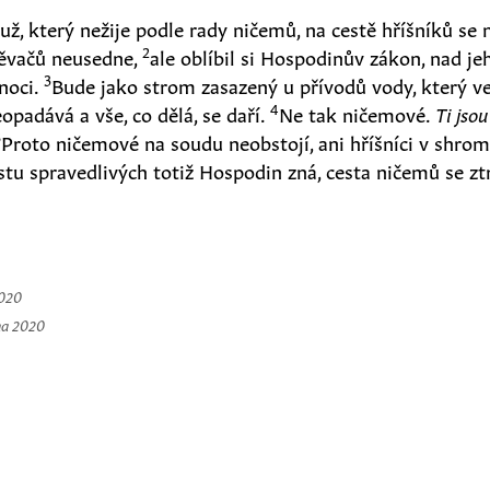
ž, který nežije podle rady ničemů, na cestě hříšníků se 
2
ěvačů neusedne,
ale oblíbil si Hospodinův zákon, nad 
3
 noci.
Bude jako strom zasazený u přívodů vody, který ve
4
opadává a vše, co dělá, se daří.
Ne tak ničemové.
Ti jsou
5
Proto ničemové na soudu neobstojí, ani hříšníci v shro
stu spravedlivých totiž Hospodin zná, cesta ničemů se ztr
2020
na 2020