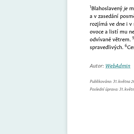
1
Blahoslavený
je
mu
a v zasedání posm
rozjímá ve dne i v
ovoce a listí mu ne
odvívané větrem.
6
spravedlivých.
Ce
Autor:
WebAdmin
Publikováno:
31. května 
Poslední úprava:
31. květ