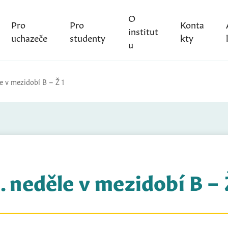
O
Pro
Pro
Konta
institut
uchazeče
studenty
kty
u
e v mezidobí B – Ž 1
. neděle v mezidobí B – 