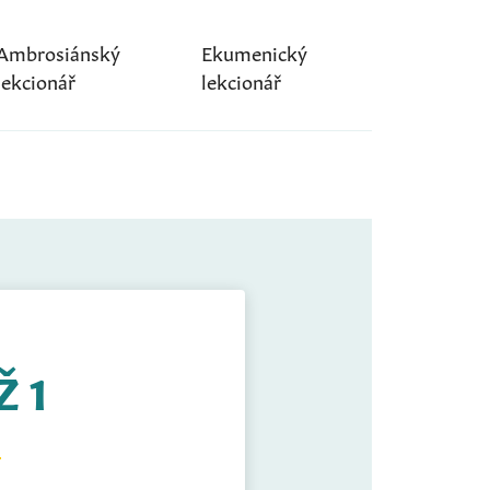
Ambrosiánský
Ekumenický
lekcionář
lekcionář
Ž 1