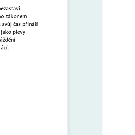
nezastaví
jeho zákonem
 svůj čas přináší
jako plevy
máždění
ácí.