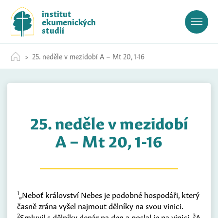
S
institut
k
ekumenických
i
studií
p
t
25. neděle v mezidobí A – Mt 20, 1-16
o
c
o
n
t
25. neděle v mezidobí
e
n
A – Mt 20, 1-16
t
1
„Neboť království Nebes je podobné hospodáři, který
časně zrána vyšel najmout dělníky na svou vinici.
2
3
Smluvil s dělníky denár na den a poslal je na vinici.
A