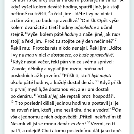
když vyšel kolem deváté hodiny, spatřil jiné, jak stojí
4
nečinně na tržišti,
a řekl jim: ‚Jděte i vy na vinici
5
a dám vám, co bude spravedlivé.‘
Oni šli. Opět vyšel
kolem dvanácté a třetí hodiny
odpoledne
a učinil
6
stejně.
Vyšel kolem páté
hodiny
a našel jiné, jak
tam
7
stojí, a řekl jim: ‚Proč tu stojíte celý den nečinně?‘
Řekli mu: ‚Protože nás nikdo nenajal.‘ Řekl jim: ‚Jděte
i vy na
mou
vinici
a dostanete
,
co bude spravedlivé
.‘
8
Když nastal večer, řekl pán vinice svému správci:
‚Zavolej dělníky a vyplať jim mzdu, počna od
9
posledních až k prvním.‘
Přišli ti, kteří
byli najati
10
okolo páté hodiny, a každý dostal denár.
Když přišli
ti první, myslili, že dostanou víc; ale i oni dostali
11
po denáru.
Vzali
si jej
, ale reptali proti hospodáři:
12
‚Tito poslední dělali jedinou hodinu a postavil jsi je
13
na roveň nám, kteří jsme nesli tíhu dne a vedro!‘
On
však jednomu z nich odpověděl: ‚Příteli, nekřivdím ti!
14
Nesmluvil jsi se mnou denár
za den
?
Vezmi, co ti
patří, a odejdi! Chci
i
tomu poslednímu dát jako tobě.