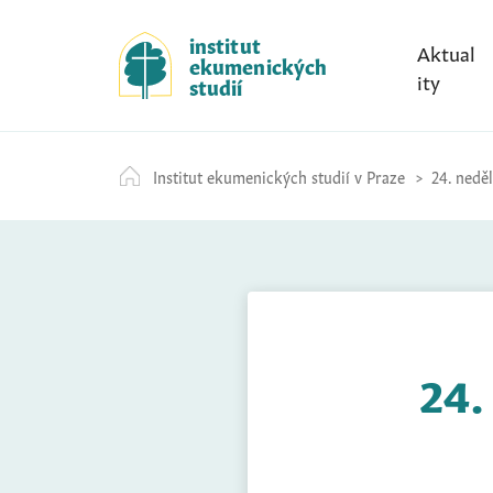
S
k
institut
Aktual
ekumenických
i
ity
studií
p
t
o
Institut ekumenických studií v Praze
24. nedě
c
o
n
t
e
n
t
24.