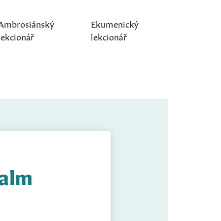
Ambrosiánský
Ekumenický
lekcionář
lekcionář
Žalm