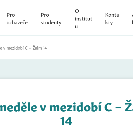
O
Pro
Pro
Konta
institut
uchazeče
studenty
kty
u
le v mezidobí C – Žalm 14
 neděle v mezidobí C – 
14