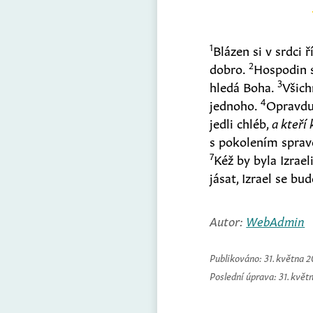
1
Blázen si v srdci 
2
dobro.
Hospodin s
3
hledá Boha.
Všich
4
jednoho.
Opravd
jedli chléb,
a kteří 
s pokolením sprav
7
Kéž by byla Izrae
jásat, Izrael se bu
Autor:
WebAdmin
Publikováno:
31. května 
Poslední úprava:
31. květ