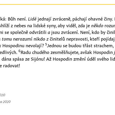
říká: Bůh není.
Lidé
jednají zvráceně, páchají ohavné činy. 
hlíží z nebes na lidské syny, aby viděl, zda je
někdo
rozu
ni se společně odvrátili
a
jsou zvrácení. Není, kdo by čini
u
tomu
nerozumí nikdo
z
činitelů nepravosti, kteří pojídaj
5
k
Hospodinu nevolají?
Jednou se budou třást strachem
6
edlivých.
Radu chudého zesměšňujete, avšak Hospodin
li dána spása ze Sijónu! Až Hospodin změní úděl svého li
de radovat!
2020
na 2020