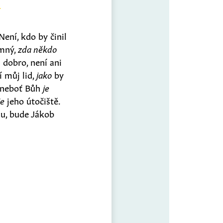
Není, kdo by činil
mný,
zda někdo
l dobro, není ani
í můj lid,
jako
by
, neboť Bůh
je
je
jeho útočiště.
du, bude Jákob