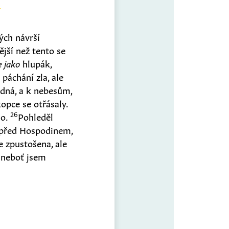
ých návrší
nější než tento se
e jako
hlupák,
páchání zla, ale
dná, a k nebesům,
kopce se otřásaly.
26
lo.
Pohleděl
 před Hospodinem,
 zpustošena, ale
 neboť jsem