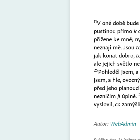
11
V oné době bude 
pustinou přímo
k
d
přižene ke mně; n
neznají mě. Jsou
t
jak konat dobro,
t
ale jejich světlo n
25
Pohleděl jsem, a
jsem, a hle, ovocn
před jeho planou
nezničím
ji
úplně.
vyslovil,
co
zamýšl
Autor:
WebAdmin
Publikováno:
31. května 