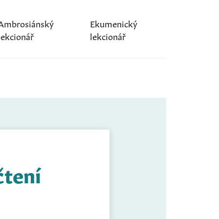
Ambrosiánský
Ekumenický
lekcionář
lekcionář
čtení