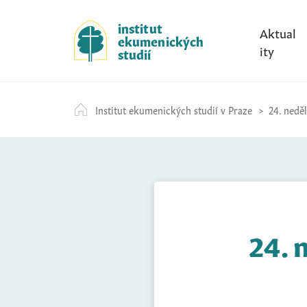
S
k
institut
Aktual
ekumenických
i
ity
studií
p
t
o
Institut ekumenických studií v Praze
24. neděl
c
o
n
t
e
n
t
24. 