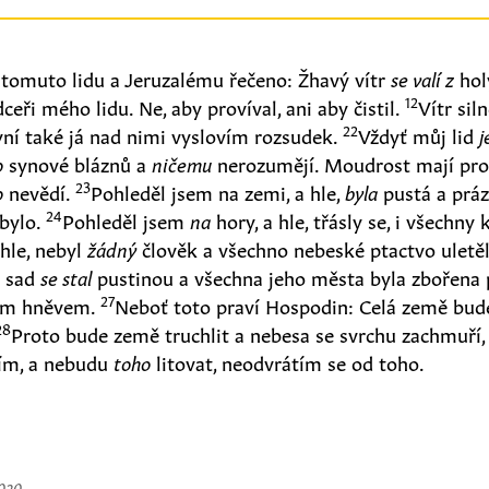
tomuto lidu a Jeruzalému řečeno: Žhavý vítr
se valí z
hol
12
ceři mého lidu. Ne, aby províval, ani aby čistil.
Vítr sil
22
yní také já nad nimi vyslovím rozsudek.
Vždyť můj lid
j
o
synové bláznů a
ničemu
nerozumějí. Moudrost mají pro 
23
o
nevědí.
Pohleděl jsem na zemi, a hle,
byla
pustá a práz
24
ebylo.
Pohleděl jsem
na
hory, a hle, třásly se, i všechny 
 hle, nebyl
žádný
člověk a všechno nebeské ptactvo uletě
ý sad
se stal
pustinou a všechna jeho města byla zbořena
27
cím hněvem.
Neboť toto praví Hospodin: Celá země bude
28
Proto bude země truchlit a nebesa se svrchu zachmuří,
ím, a nebudu
toho
litovat, neodvrátím se od toho.
2020