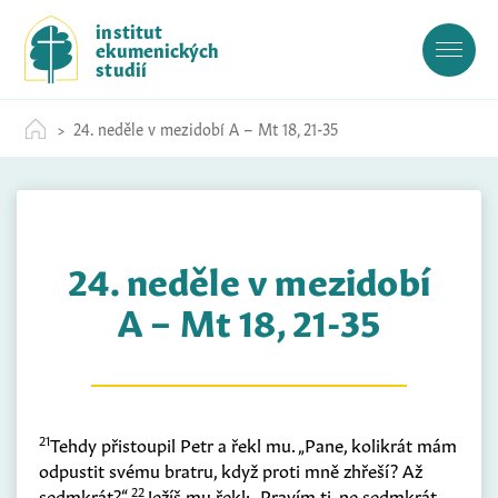
S
institut
k
ekumenických
i
studií
p
t
24. neděle v mezidobí A – Mt 18, 21-35
o
c
o
n
t
24. neděle v mezidobí
e
n
A – Mt 18, 21-35
t
21
Tehdy přistoupil Petr a řekl mu. „Pane, kolikrát mám
odpustit svému bratru, když proti mně zhřeší? Až
22
sedmkrát?“
Ježíš mu řekl: „Pravím ti, ne sedmkrát,