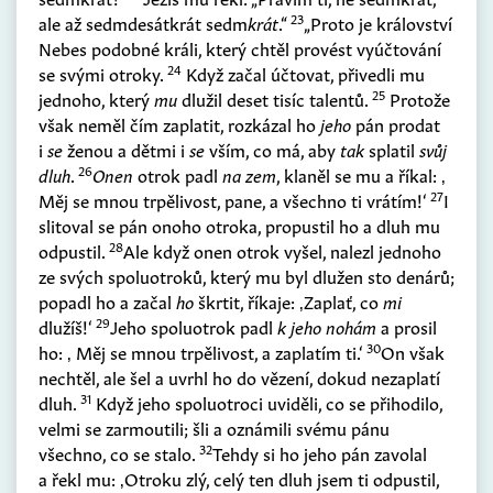
23
ale až sedmdesátkrát sedm
krát
.“
„Proto je království
Nebes podobné králi, který chtěl provést vyúčtování
24
se svými otroky.
Když začal účtovat, přivedli mu
25
jednoho, který
mu
dlužil deset tisíc talentů.
Protože
však neměl čím zaplatit, rozkázal ho
jeho
pán prodat
i
se
ženou a dětmi i
se
vším, co má, aby
tak
splatil
svůj
26
dluh
.
Onen
otrok padl
na zem
, klaněl se mu a říkal: ‚
27
Měj se mnou trpělivost, pane, a všechno ti vrátím!‘
I
slitoval se pán onoho otroka, propustil ho a dluh mu
28
odpustil.
Ale když onen otrok vyšel, nalezl jednoho
ze svých spoluotroků, který mu byl dlužen sto denárů;
popadl ho a začal
ho
škrtit, říkaje: ‚Zaplať, co
mi
29
dlužíš!‘
Jeho spoluotrok padl
k jeho nohám
a prosil
30
ho: ‚ Měj se mnou trpělivost, a zaplatím ti.‘
On však
nechtěl, ale šel a uvrhl ho do vězení, dokud nezaplatí
31
dluh.
Když jeho spoluotroci uviděli, co se přihodilo,
velmi se zarmoutili; šli a oznámili svému pánu
32
všechno, co se stalo.
Tehdy si ho jeho pán zavolal
a řekl mu: ‚Otroku zlý, celý ten dluh jsem ti odpustil,